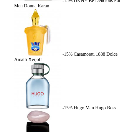
-15%
DKNY Be Delicious For
Men
Donna Karan
-15%
Casamorati 1888 Dolce
Amalfi
Xerjoff
-15%
Hugo Man
Hugo Boss