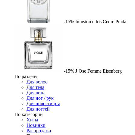
-15%
Infusion d'Iris Cedre
Prada
-15%
J`Ose Femme
Eisenberg
По разделу
Для волос
Для тела
Для лица
Для ног / рук
Для полости рта
Для ногтей
По категории
Хиты
Новинки
Распродажа