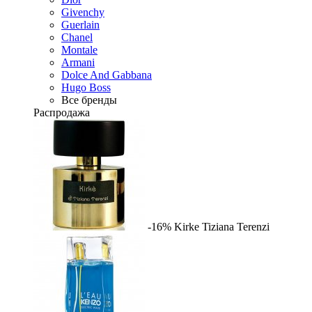
Givenchy
Guerlain
Chanel
Montale
Armani
Dolce And Gabbana
Hugo Boss
Все бренды
Распродажа
-16%
Kirke
Tiziana Terenzi