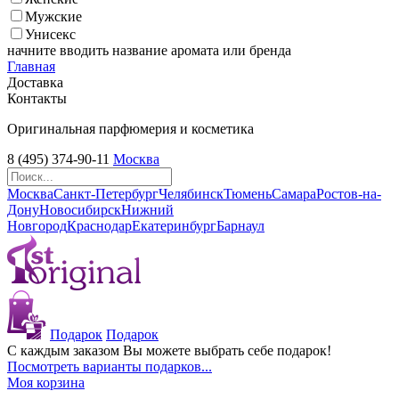
Мужские
Унисекс
начните вводить название аромата или бренда
Главная
Доставка
Контакты
Оригинальная парфюмерия и косметика
8 (495) 374-90-11
Москва
Москва
Санкт-Петербург
Челябинск
Тюмень
Самара
Ростов-на-
Дону
Новосибирск
Нижний
Новгород
Краснодар
Екатеринбург
Барнаул
Подарок
Подарок
С каждым заказом Вы можете выбрать себе подарок!
Посмотреть варианты подарков...
Моя корзина