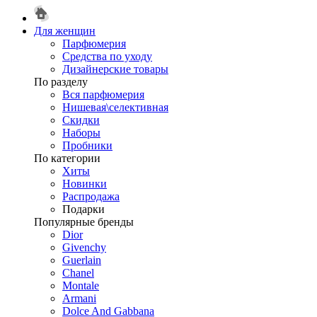
Для женщин
Парфюмерия
Средства по уходу
Дизайнерские товары
По разделу
Вся парфюмерия
Нишевая\селективная
Скидки
Наборы
Пробники
По категории
Хиты
Новинки
Распродажа
Подарки
Популярные бренды
Dior
Givenchy
Guerlain
Chanel
Montale
Armani
Dolce And Gabbana