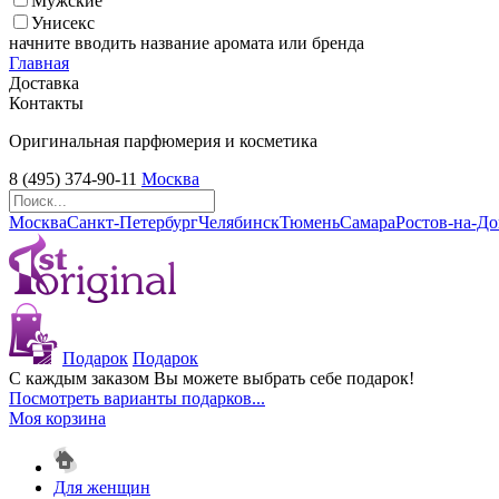
Мужские
Унисекс
начните вводить название аромата или бренда
Главная
Доставка
Контакты
Оригинальная парфюмерия и косметика
8 (495) 374-90-11
Москва
Москва
Санкт-Петербург
Челябинск
Тюмень
Самара
Ростов-на-Д
Подарок
Подарок
С каждым заказом Вы можете выбрать себе подарок!
Посмотреть варианты подарков...
Моя корзина
Для женщин