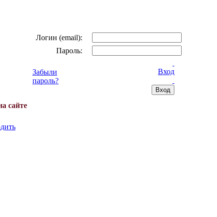
Логин (email):
Пароль:
Вход
Забыли
пароль?
на сайте
дить