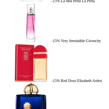
-15%
La Mia Perla
La Perla
-15%
Very Irresistible
Givenchy
-15%
Red Door
Elizabeth Arden