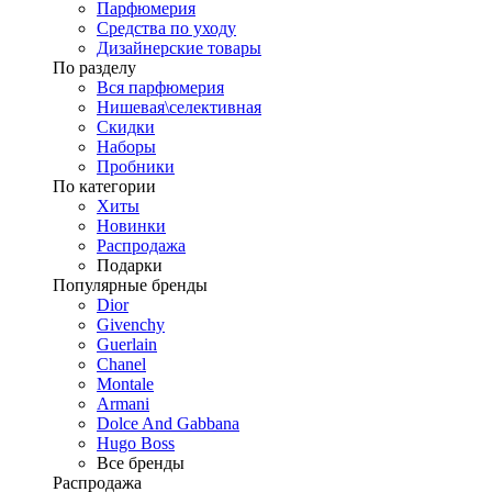
Парфюмерия
Средства по уходу
Дизайнерские товары
По разделу
Вся парфюмерия
Нишевая\селективная
Скидки
Наборы
Пробники
По категории
Хиты
Новинки
Распродажа
Подарки
Популярные бренды
Dior
Givenchy
Guerlain
Chanel
Montale
Armani
Dolce And Gabbana
Hugo Boss
Все бренды
Распродажа