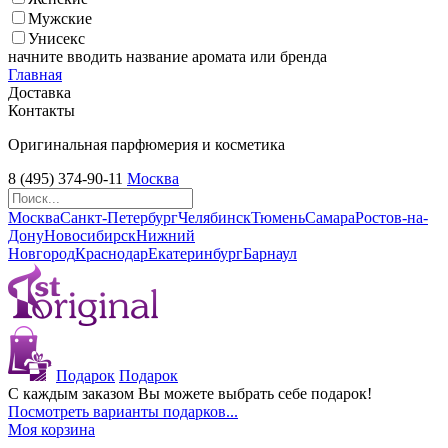
Мужские
Унисекс
начните вводить название аромата или бренда
Главная
Доставка
Контакты
Оригинальная парфюмерия и косметика
8 (495) 374-90-11
Москва
Москва
Санкт-Петербург
Челябинск
Тюмень
Самара
Ростов-на-
Дону
Новосибирск
Нижний
Новгород
Краснодар
Екатеринбург
Барнаул
Подарок
Подарок
С каждым заказом Вы можете выбрать себе подарок!
Посмотреть варианты подарков...
Моя корзина