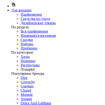
Для женщин
Парфюмерия
Средства по уходу
Дизайнерские товары
По разделу
Вся парфюмерия
Нишевая\селективная
Скидки
Наборы
Пробники
По категории
Хиты
Новинки
Распродажа
Подарки
Популярные бренды
Dior
Givenchy
Guerlain
Chanel
Montale
Armani
Dolce And Gabbana