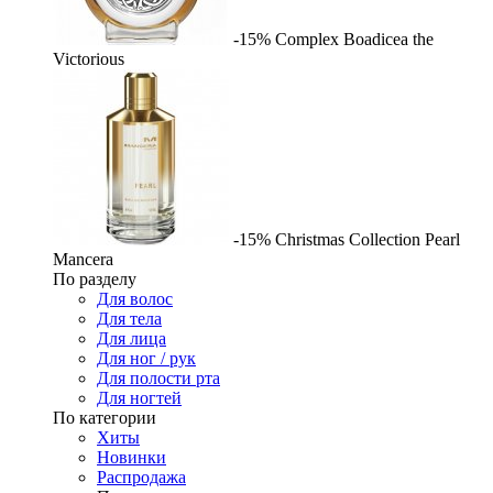
-15%
Complex
Boadicea the
Victorious
-15%
Christmas Collection Pearl
Mancera
По разделу
Для волос
Для тела
Для лица
Для ног / рук
Для полости рта
Для ногтей
По категории
Хиты
Новинки
Распродажа