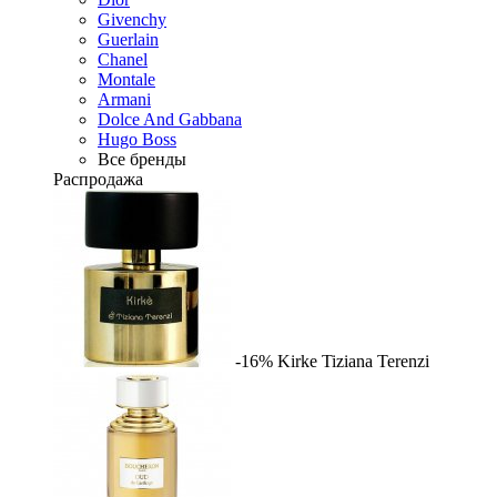
Givenchy
Guerlain
Chanel
Montale
Armani
Dolce And Gabbana
Hugo Boss
Все бренды
Распродажа
-16%
Kirke
Tiziana Terenzi