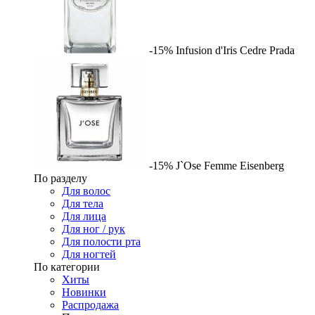
-15%
Infusion d'Iris Cedre
Prada
-15%
J`Ose Femme
Eisenberg
По разделу
Для волос
Для тела
Для лица
Для ног / рук
Для полости рта
Для ногтей
По категории
Хиты
Новинки
Распродажа