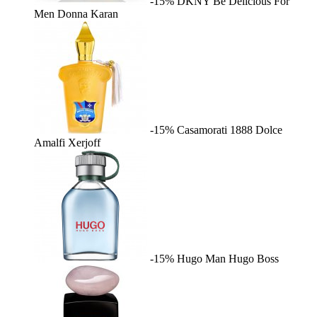
-15%
DKNY Be Delicious For
Men
Donna Karan
-15%
Casamorati 1888 Dolce
Amalfi
Xerjoff
-15%
Hugo Man
Hugo Boss