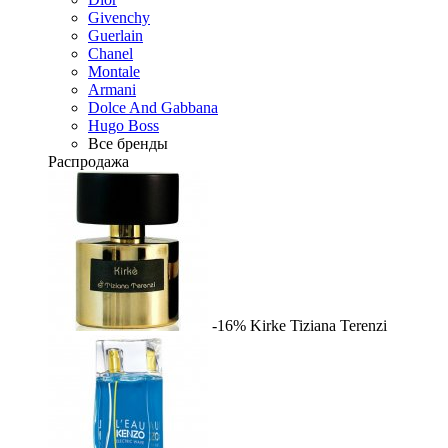
Givenchy
Guerlain
Chanel
Montale
Armani
Dolce And Gabbana
Hugo Boss
Все бренды
Распродажа
-16%
Kirke
Tiziana Terenzi