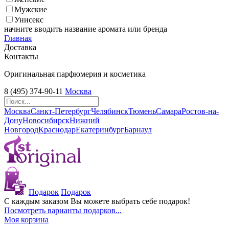
Мужские
Унисекс
начните вводить название аромата или бренда
Главная
Доставка
Контакты
Оригинальная парфюмерия и косметика
8 (495) 374-90-11
Москва
Москва
Санкт-Петербург
Челябинск
Тюмень
Самара
Ростов-на-
Дону
Новосибирск
Нижний
Новгород
Краснодар
Екатеринбург
Барнаул
Подарок
Подарок
С каждым заказом Вы можете выбрать себе подарок!
Посмотреть варианты подарков...
Моя корзина