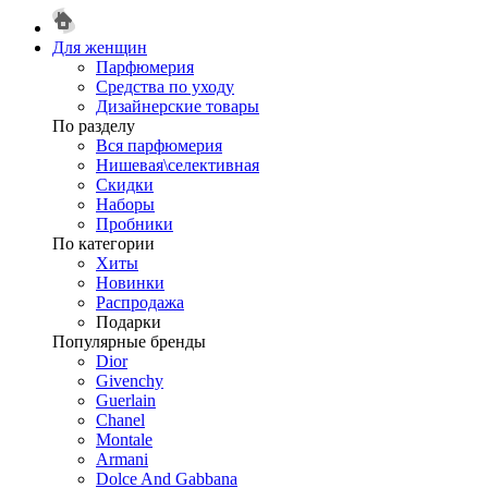
Для женщин
Парфюмерия
Средства по уходу
Дизайнерские товары
По разделу
Вся парфюмерия
Нишевая\селективная
Скидки
Наборы
Пробники
По категории
Хиты
Новинки
Распродажа
Подарки
Популярные бренды
Dior
Givenchy
Guerlain
Chanel
Montale
Armani
Dolce And Gabbana