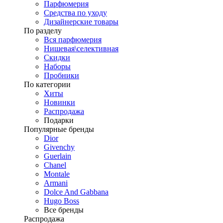
Парфюмерия
Средства по уходу
Дизайнерские товары
По разделу
Вся парфюмерия
Нишевая\селективная
Скидки
Наборы
Пробники
По категории
Хиты
Новинки
Распродажа
Подарки
Популярные бренды
Dior
Givenchy
Guerlain
Chanel
Montale
Armani
Dolce And Gabbana
Hugo Boss
Все бренды
Распродажа