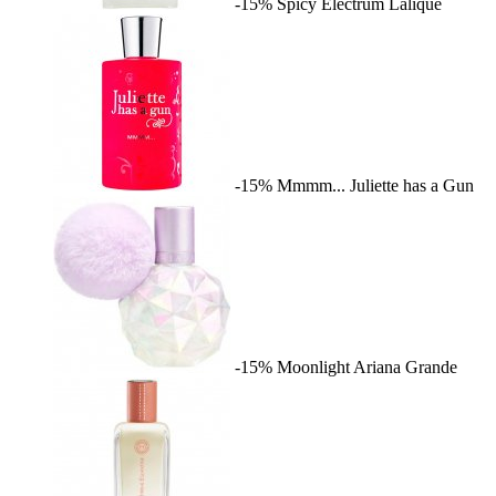
-15%
Spicy Electrum
Lalique
-15%
Mmmm...
Juliette has a Gun
-15%
Moonlight
Ariana Grande