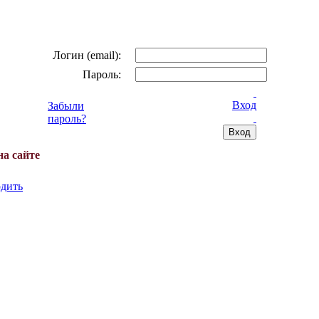
Логин (email):
Пароль:
Вход
Забыли
пароль?
на сайте
дить