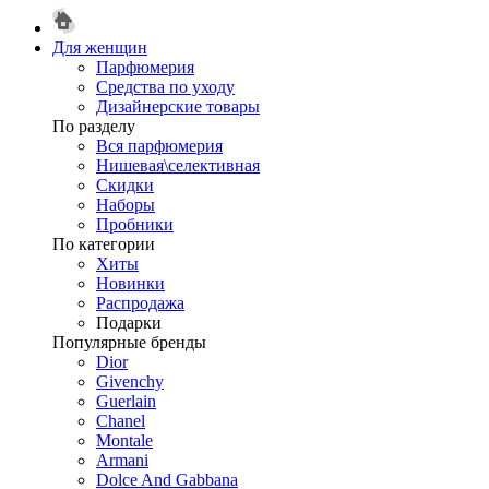
Для женщин
Парфюмерия
Средства по уходу
Дизайнерские товары
По разделу
Вся парфюмерия
Нишевая\селективная
Скидки
Наборы
Пробники
По категории
Хиты
Новинки
Распродажа
Подарки
Популярные бренды
Dior
Givenchy
Guerlain
Chanel
Montale
Armani
Dolce And Gabbana