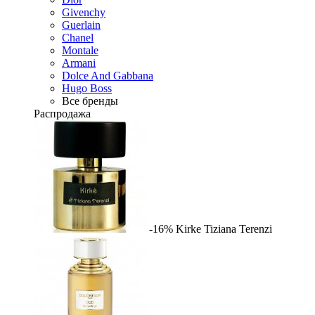
Givenchy
Guerlain
Chanel
Montale
Armani
Dolce And Gabbana
Hugo Boss
Все бренды
Распродажа
-16%
Kirke
Tiziana Terenzi