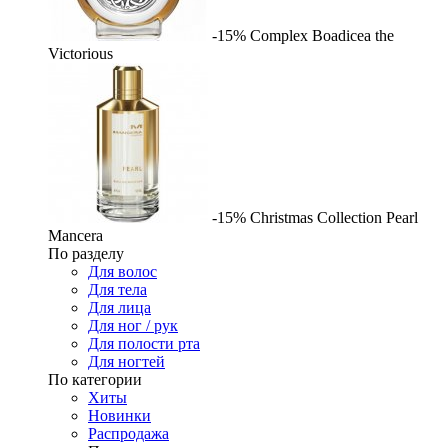
-15%
Complex
Boadicea the
Victorious
-15%
Christmas Collection Pearl
Mancera
По разделу
Для волос
Для тела
Для лица
Для ног / рук
Для полости рта
Для ногтей
По категории
Хиты
Новинки
Распродажа