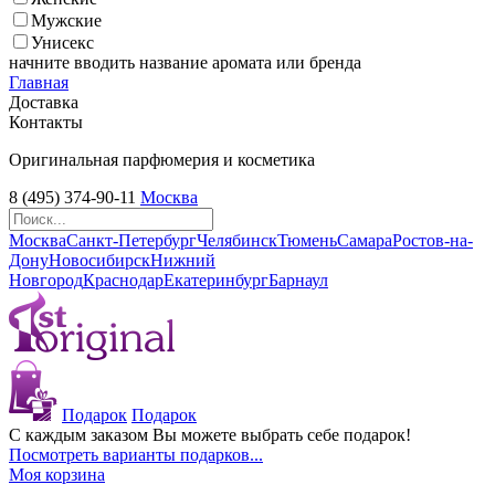
Мужские
Унисекс
начните вводить название аромата или бренда
Главная
Доставка
Контакты
Оригинальная парфюмерия и косметика
8 (495) 374-90-11
Москва
Москва
Санкт-Петербург
Челябинск
Тюмень
Самара
Ростов-на-
Дону
Новосибирск
Нижний
Новгород
Краснодар
Екатеринбург
Барнаул
Подарок
Подарок
С каждым заказом Вы можете выбрать себе подарок!
Посмотреть варианты подарков...
Моя корзина