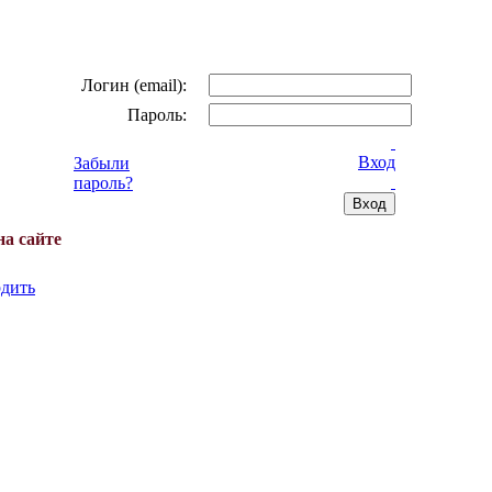
Логин (email):
Пароль:
Вход
Забыли
пароль?
на сайте
дить