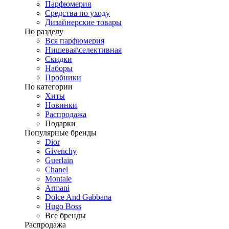
Парфюмерия
Средства по уходу
Дизайнерские товары
По разделу
Вся парфюмерия
Нишевая\селективная
Скидки
Наборы
Пробники
По категории
Хиты
Новинки
Распродажа
Подарки
Популярные бренды
Dior
Givenchy
Guerlain
Chanel
Montale
Armani
Dolce And Gabbana
Hugo Boss
Все бренды
Распродажа