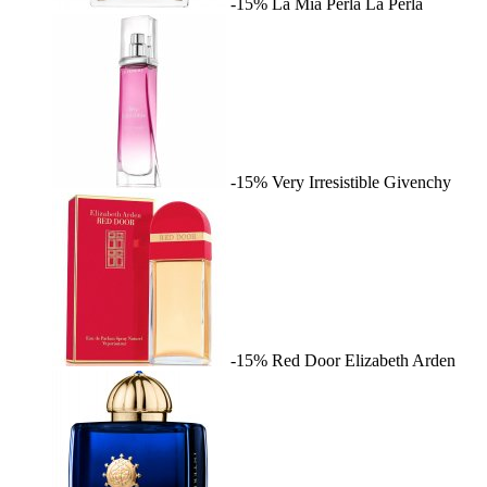
-15%
La Mia Perla
La Perla
-15%
Very Irresistible
Givenchy
-15%
Red Door
Elizabeth Arden