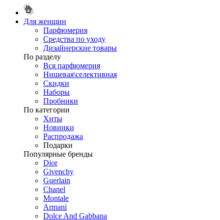
Для женщин
Парфюмерия
Средства по уходу
Дизайнерские товары
По разделу
Вся парфюмерия
Нишевая\селективная
Скидки
Наборы
Пробники
По категории
Хиты
Новинки
Распродажа
Подарки
Популярные бренды
Dior
Givenchy
Guerlain
Chanel
Montale
Armani
Dolce And Gabbana