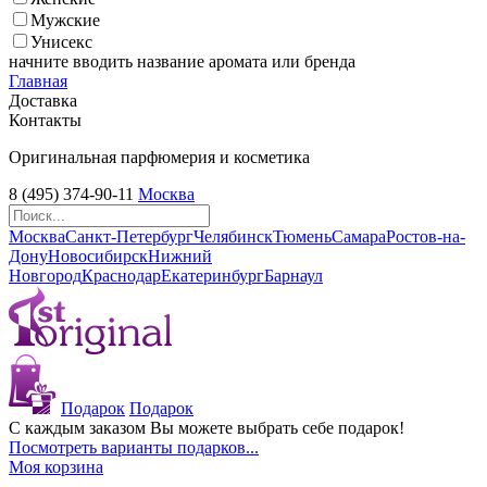
Мужские
Унисекс
начните вводить название аромата или бренда
Главная
Доставка
Контакты
Оригинальная парфюмерия и косметика
8 (495) 374-90-11
Москва
Москва
Санкт-Петербург
Челябинск
Тюмень
Самара
Ростов-на-
Дону
Новосибирск
Нижний
Новгород
Краснодар
Екатеринбург
Барнаул
Подарок
Подарок
С каждым заказом Вы можете выбрать себе подарок!
Посмотреть варианты подарков...
Моя корзина