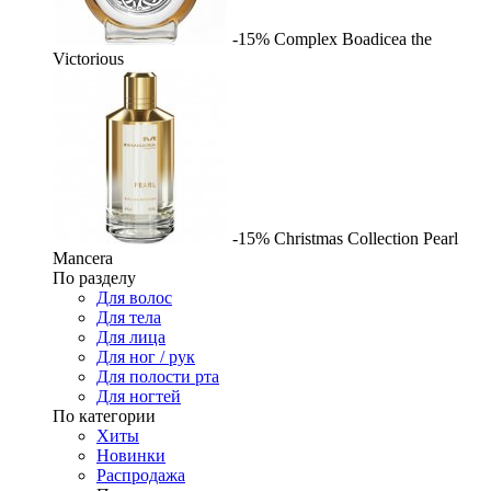
-15%
Complex
Boadicea the
Victorious
-15%
Christmas Collection Pearl
Mancera
По разделу
Для волос
Для тела
Для лица
Для ног / рук
Для полости рта
Для ногтей
По категории
Хиты
Новинки
Распродажа