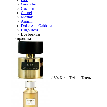
Givenchy
Guerlain
Chanel
Montale
Armani
Dolce And Gabbana
Hugo Boss
Все бренды
Распродажа
-16%
Kirke
Tiziana Terenzi