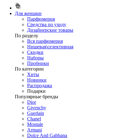
Для женщин
Парфюмерия
Средства по уходу
Дизайнерские товары
По разделу
Вся парфюмерия
Нишевая\селективная
Скидки
Наборы
Пробники
По категории
Хиты
Новинки
Распродажа
Подарки
Популярные бренды
Dior
Givenchy
Guerlain
Chanel
Montale
Armani
Dolce And Gabbana