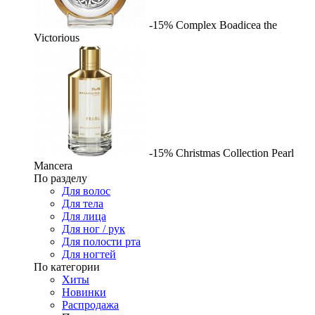
-15%
Complex
Boadicea the
Victorious
-15%
Christmas Collection Pearl
Mancera
По разделу
Для волос
Для тела
Для лица
Для ног / рук
Для полости рта
Для ногтей
По категории
Хиты
Новинки
Распродажа