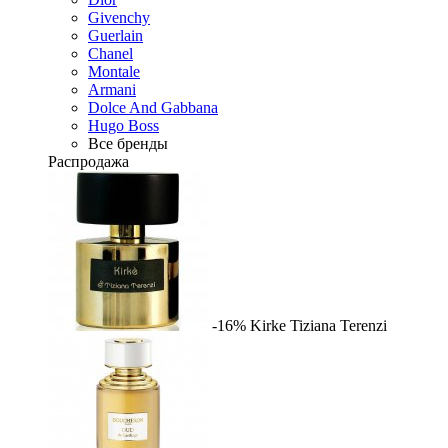
Givenchy
Guerlain
Chanel
Montale
Armani
Dolce And Gabbana
Hugo Boss
Все бренды
Распродажа
-16%
Kirke
Tiziana Terenzi