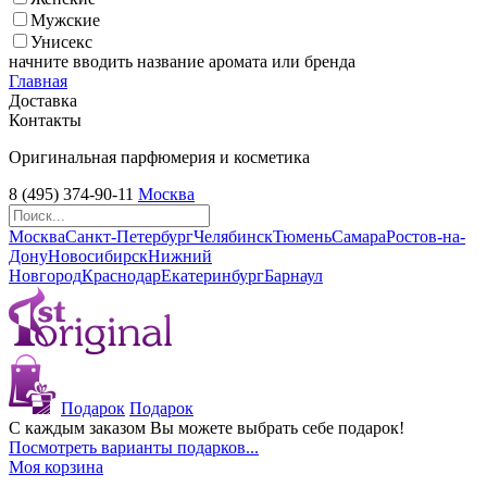
Мужские
Унисекс
начните вводить название аромата или бренда
Главная
Доставка
Контакты
Оригинальная парфюмерия и косметика
8 (495) 374-90-11
Москва
Москва
Санкт-Петербург
Челябинск
Тюмень
Самара
Ростов-на-
Дону
Новосибирск
Нижний
Новгород
Краснодар
Екатеринбург
Барнаул
Подарок
Подарок
С каждым заказом Вы можете выбрать себе подарок!
Посмотреть варианты подарков...
Моя корзина