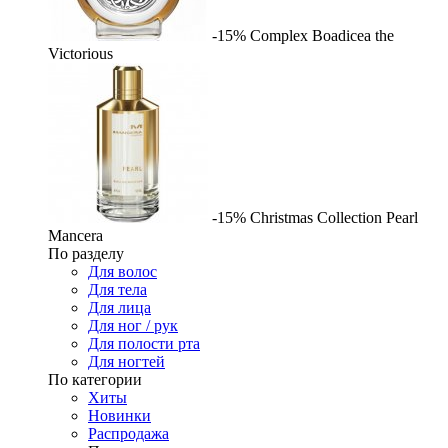
-15%
Complex
Boadicea the
Victorious
-15%
Christmas Collection Pearl
Mancera
По разделу
Для волос
Для тела
Для лица
Для ног / рук
Для полости рта
Для ногтей
По категории
Хиты
Новинки
Распродажа