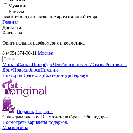
Мужские
Унисекс
начните вводить название аромата или бренда
Главная
Доставка
Контакты
Оригинальная парфюмерия и косметика
8 (495) 374-90-11
Москва
Москва
Санкт-Петербург
Челябинск
Тюмень
Самара
Ростов-на-
Дону
Новосибирск
Нижний
Новгород
Краснодар
Екатеринбург
Барнаул
Подарок
Подарок
С каждым заказом Вы можете выбрать себе подарок!
Посмотреть варианты подарков...
Моя корзина