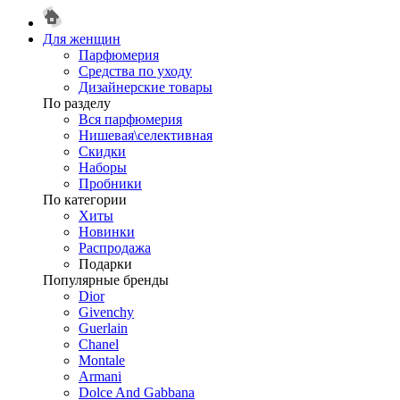
Для женщин
Парфюмерия
Средства по уходу
Дизайнерские товары
По разделу
Вся парфюмерия
Нишевая\селективная
Скидки
Наборы
Пробники
По категории
Хиты
Новинки
Распродажа
Подарки
Популярные бренды
Dior
Givenchy
Guerlain
Chanel
Montale
Armani
Dolce And Gabbana