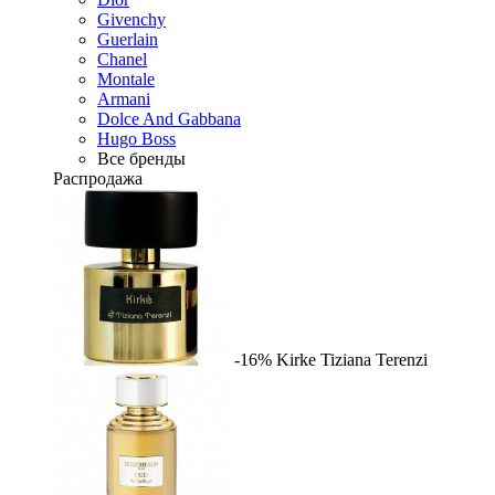
Givenchy
Guerlain
Chanel
Montale
Armani
Dolce And Gabbana
Hugo Boss
Все бренды
Распродажа
-16%
Kirke
Tiziana Terenzi