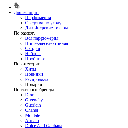
Для женщин
Парфюмерия
Средства по уходу
Дизайнерские товары
По разделу
Вся парфюмерия
Нишевая\селективная
Скидки
Наборы
Пробники
По категории
Хиты
Новинки
Распродажа
Подарки
Популярные бренды
Dior
Givenchy
Guerlain
Chanel
Montale
Armani
Dolce And Gabbana