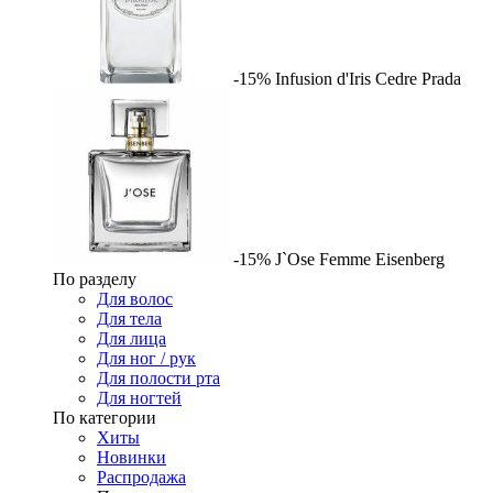
-15%
Infusion d'Iris Cedre
Prada
-15%
J`Ose Femme
Eisenberg
По разделу
Для волос
Для тела
Для лица
Для ног / рук
Для полости рта
Для ногтей
По категории
Хиты
Новинки
Распродажа