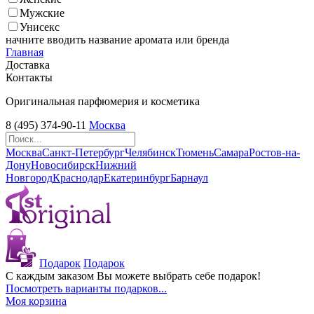
Мужские
Унисекс
начните вводить название аромата или бренда
Главная
Доставка
Контакты
Оригинальная парфюмерия и косметика
8 (495) 374-90-11
Москва
Москва
Санкт-Петербург
Челябинск
Тюмень
Самара
Ростов-на-
Дону
Новосибирск
Нижний
Новгород
Краснодар
Екатеринбург
Барнаул
Подарок
Подарок
С каждым заказом Вы можете выбрать себе подарок!
Посмотреть варианты подарков...
Моя корзина