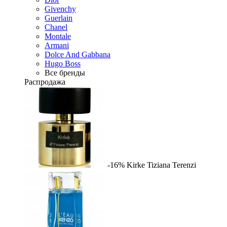
Givenchy
Guerlain
Chanel
Montale
Armani
Dolce And Gabbana
Hugo Boss
Все бренды
Распродажа
-16%
Kirke
Tiziana Terenzi