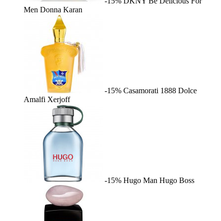
-15%
DKNY Be Delicious For
Men
Donna Karan
-15%
Casamorati 1888 Dolce
Amalfi
Xerjoff
-15%
Hugo Man
Hugo Boss