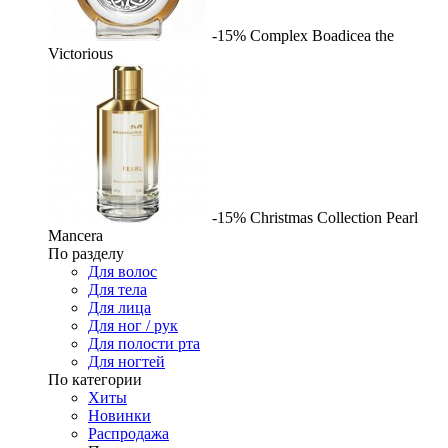
-15%
Complex
Boadicea the
Victorious
-15%
Christmas Collection Pearl
Mancera
По разделу
Для волос
Для тела
Для лица
Для ног / рук
Для полости рта
Для ногтей
По категории
Хиты
Новинки
Распродажа