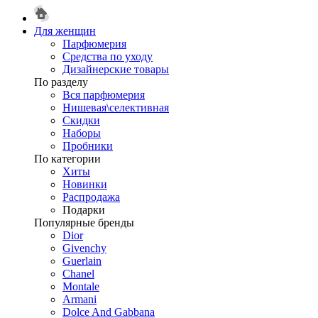
Для женщин
Парфюмерия
Средства по уходу
Дизайнерские товары
По разделу
Вся парфюмерия
Нишевая\селективная
Скидки
Наборы
Пробники
По категории
Хиты
Новинки
Распродажа
Подарки
Популярные бренды
Dior
Givenchy
Guerlain
Chanel
Montale
Armani
Dolce And Gabbana