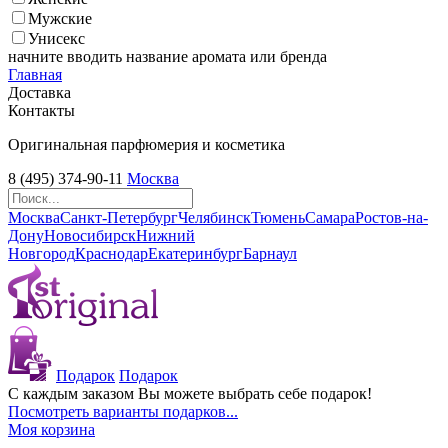
Мужские
Унисекс
начните вводить название аромата или бренда
Главная
Доставка
Контакты
Оригинальная парфюмерия и косметика
8 (495) 374-90-11
Москва
Москва
Санкт-Петербург
Челябинск
Тюмень
Самара
Ростов-на-
Дону
Новосибирск
Нижний
Новгород
Краснодар
Екатеринбург
Барнаул
Подарок
Подарок
С каждым заказом Вы можете выбрать себе подарок!
Посмотреть варианты подарков...
Моя корзина