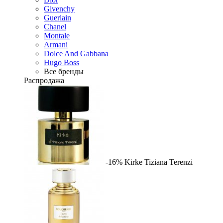
Givenchy
Guerlain
Chanel
Montale
Armani
Dolce And Gabbana
Hugo Boss
Все бренды
Распродажа
-16%
Kirke
Tiziana Terenzi