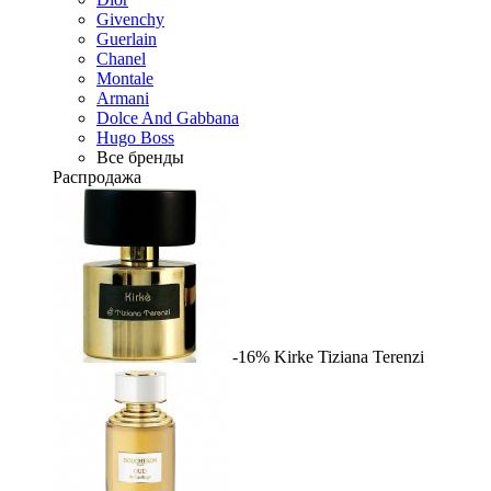
Givenchy
Guerlain
Chanel
Montale
Armani
Dolce And Gabbana
Hugo Boss
Все бренды
Распродажа
-16%
Kirke
Tiziana Terenzi