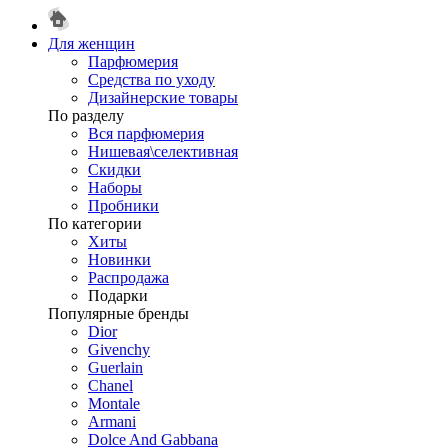
Для женщин
Парфюмерия
Средства по уходу
Дизайнерские товары
По разделу
Вся парфюмерия
Нишевая\селективная
Скидки
Наборы
Пробники
По категории
Хиты
Новинки
Распродажа
Подарки
Популярные бренды
Dior
Givenchy
Guerlain
Chanel
Montale
Armani
Dolce And Gabbana