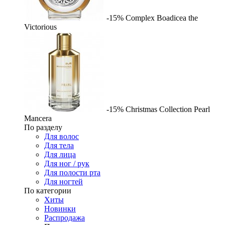
-15%
Complex
Boadicea the
Victorious
-15%
Christmas Collection Pearl
Mancera
По разделу
Для волос
Для тела
Для лица
Для ног / рук
Для полости рта
Для ногтей
По категории
Хиты
Новинки
Распродажа