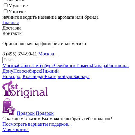
Мужские
Унисекс
начните вводить название аромата или бренда
Главная
Доставка
Контакты
Оригинальная парфюмерия и косметика
8 (495) 374-90-11
Москва
Москва
Санкт-Петербург
Челябинск
Тюмень
Самара
Ростов-на-
Дону
Новосибирск
Нижний
Новгород
Краснодар
Екатеринбург
Барнаул
Подарок
Подарок
С каждым заказом Вы можете выбрать себе подарок!
Посмотреть варианты подарков...
Моя корзина