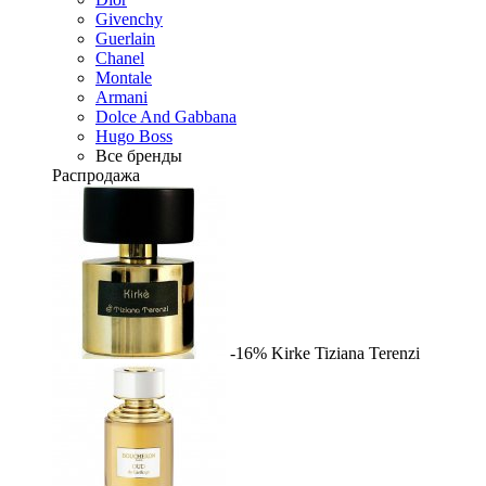
Givenchy
Guerlain
Chanel
Montale
Armani
Dolce And Gabbana
Hugo Boss
Все бренды
Распродажа
-16%
Kirke
Tiziana Terenzi