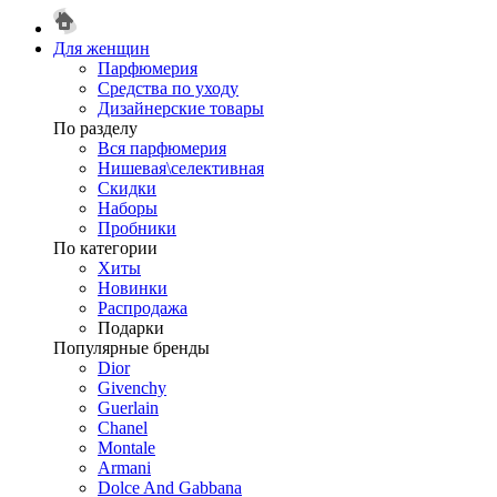
Для женщин
Парфюмерия
Средства по уходу
Дизайнерские товары
По разделу
Вся парфюмерия
Нишевая\селективная
Скидки
Наборы
Пробники
По категории
Хиты
Новинки
Распродажа
Подарки
Популярные бренды
Dior
Givenchy
Guerlain
Chanel
Montale
Armani
Dolce And Gabbana