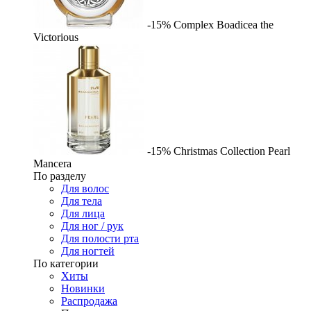
-15%
Complex
Boadicea the
Victorious
-15%
Christmas Collection Pearl
Mancera
По разделу
Для волос
Для тела
Для лица
Для ног / рук
Для полости рта
Для ногтей
По категории
Хиты
Новинки
Распродажа