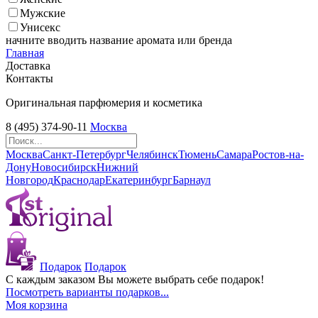
Мужские
Унисекс
начните вводить название аромата или бренда
Главная
Доставка
Контакты
Оригинальная парфюмерия и косметика
8 (495) 374-90-11
Москва
Москва
Санкт-Петербург
Челябинск
Тюмень
Самара
Ростов-на-
Дону
Новосибирск
Нижний
Новгород
Краснодар
Екатеринбург
Барнаул
Подарок
Подарок
С каждым заказом Вы можете выбрать себе подарок!
Посмотреть варианты подарков...
Моя корзина