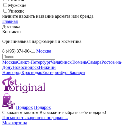
Мужские
Унисекс
начните вводить название аромата или бренда
Главная
Доставка
Контакты
Оригинальная парфюмерия и косметика
8 (495) 374-90-11
Москва
Москва
Санкт-Петербург
Челябинск
Тюмень
Самара
Ростов-на-
Дону
Новосибирск
Нижний
Новгород
Краснодар
Екатеринбург
Барнаул
Подарок
Подарок
С каждым заказом Вы можете выбрать себе подарок!
Посмотреть варианты подарков...
Моя корзина