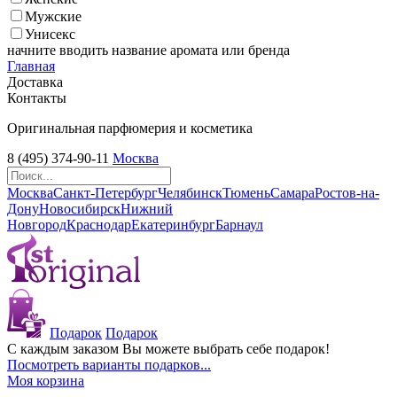
Мужские
Унисекс
начните вводить название аромата или бренда
Главная
Доставка
Контакты
Оригинальная парфюмерия и косметика
8 (495) 374-90-11
Москва
Москва
Санкт-Петербург
Челябинск
Тюмень
Самара
Ростов-на-
Дону
Новосибирск
Нижний
Новгород
Краснодар
Екатеринбург
Барнаул
Подарок
Подарок
С каждым заказом Вы можете выбрать себе подарок!
Посмотреть варианты подарков...
Моя корзина