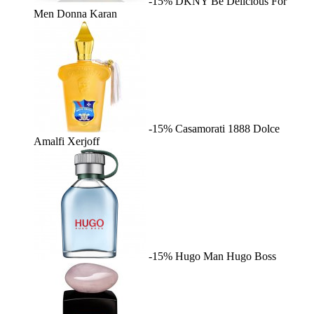
-15%
DKNY Be Delicious For
Men
Donna Karan
-15%
Casamorati 1888 Dolce
Amalfi
Xerjoff
-15%
Hugo Man
Hugo Boss