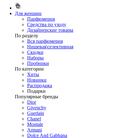
Для женщин
Парфюмерия
Средства по уходу
Дизайнерские товары
По разделу
Вся парфюмерия
Нишевая\селективная
Скидки
Наборы
Пробники
По категории
Хиты
Новинки
Распродажа
Подарки
Популярные бренды
Dior
Givenchy
Guerlain
Chanel
Montale
Armani
Dolce And Gabbana