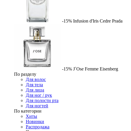
-15%
Infusion d'Iris Cedre
Prada
-15%
J`Ose Femme
Eisenberg
По разделу
Для волос
Для тела
Для лица
Для ног / рук
Для полости рта
Для ногтей
По категории
Хиты
Новинки
Распродажа