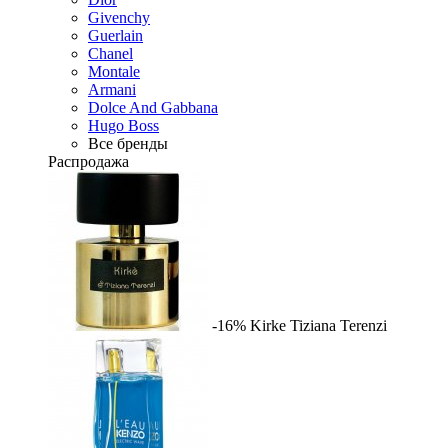
Givenchy
Guerlain
Chanel
Montale
Armani
Dolce And Gabbana
Hugo Boss
Все бренды
Распродажа
-16%
Kirke
Tiziana Terenzi