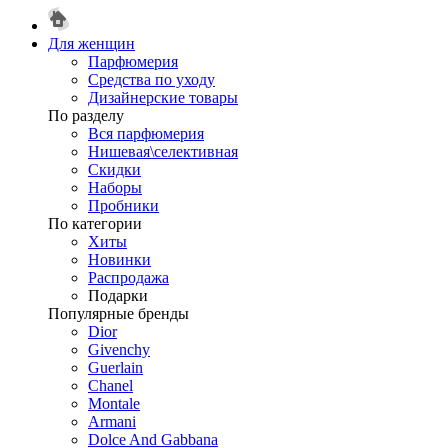
Для женщин
Парфюмерия
Средства по уходу
Дизайнерские товары
По разделу
Вся парфюмерия
Нишевая\селективная
Скидки
Наборы
Пробники
По категории
Хиты
Новинки
Распродажа
Подарки
Популярные бренды
Dior
Givenchy
Guerlain
Chanel
Montale
Armani
Dolce And Gabbana