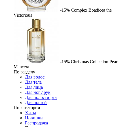
-15%
Complex
Boadicea the
Victorious
-15%
Christmas Collection Pearl
Mancera
По разделу
Для волос
Для тела
Для лица
Для ног / рук
Для полости рта
Для ногтей
По категории
Хиты
Новинки
Распродажа