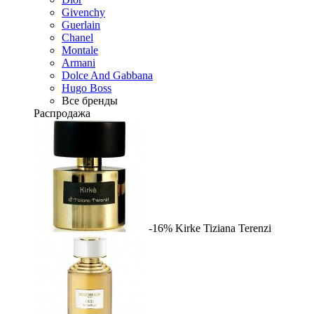
Givenchy
Guerlain
Chanel
Montale
Armani
Dolce And Gabbana
Hugo Boss
Все бренды
Распродажа
-16%
Kirke
Tiziana Terenzi