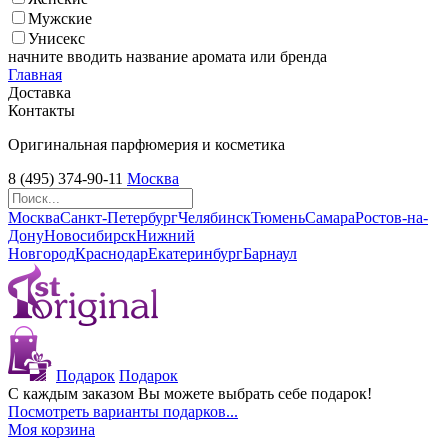
Мужские
Унисекс
начните вводить название аромата или бренда
Главная
Доставка
Контакты
Оригинальная парфюмерия и косметика
8 (495) 374-90-11
Москва
Москва
Санкт-Петербург
Челябинск
Тюмень
Самара
Ростов-на-
Дону
Новосибирск
Нижний
Новгород
Краснодар
Екатеринбург
Барнаул
Подарок
Подарок
С каждым заказом Вы можете выбрать себе подарок!
Посмотреть варианты подарков...
Моя корзина