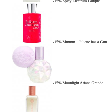
-15%
Spicy Electrum
Lalique
-15%
Mmmm...
Juliette has a Gun
-15%
Moonlight
Ariana Grande