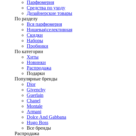
Парфюмерия
Средства по уходу
Дизайнерские товары
По разделу
Вся парфюмерия
Нишевая\селективная
Скидки
Наборы
Пробники
По категории
Хиты
Новинки
Распродажа
Подарки
Популярные бренды
Dior
Givenchy
Guerlain
Chanel
Montale
Armani
Dolce And Gabbana
Hugo Boss
Все бренды
Распродажа