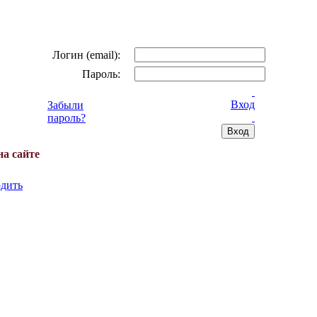
Логин (email):
Пароль:
Вход
Забыли
пароль?
на сайте
дить