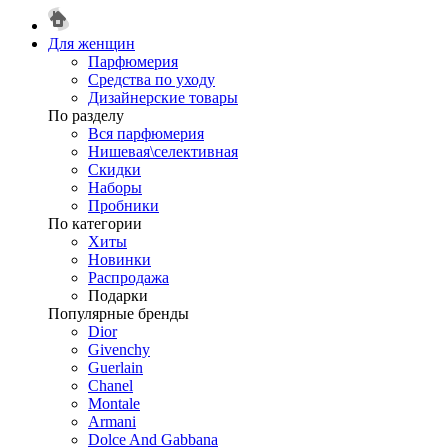
Для женщин
Парфюмерия
Средства по уходу
Дизайнерские товары
По разделу
Вся парфюмерия
Нишевая\селективная
Скидки
Наборы
Пробники
По категории
Хиты
Новинки
Распродажа
Подарки
Популярные бренды
Dior
Givenchy
Guerlain
Chanel
Montale
Armani
Dolce And Gabbana