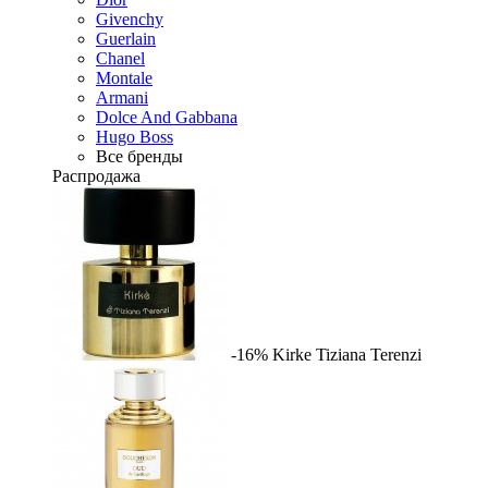
Givenchy
Guerlain
Chanel
Montale
Armani
Dolce And Gabbana
Hugo Boss
Все бренды
Распродажа
-16%
Kirke
Tiziana Terenzi