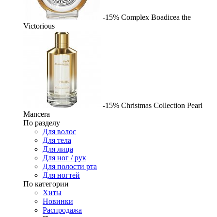
-15%
Complex
Boadicea the
Victorious
-15%
Christmas Collection Pearl
Mancera
По разделу
Для волос
Для тела
Для лица
Для ног / рук
Для полости рта
Для ногтей
По категории
Хиты
Новинки
Распродажа