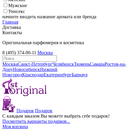
Мужские
Унисекс
начните вводить название аромата или бренда
Главная
Доставка
Контакты
Оригинальная парфюмерия и косметика
8 (495) 374-90-11
Москва
Москва
Санкт-Петербург
Челябинск
Тюмень
Самара
Ростов-на-
Дону
Новосибирск
Нижний
Новгород
Краснодар
Екатеринбург
Барнаул
Подарок
Подарок
С каждым заказом Вы можете выбрать себе подарок!
Посмотреть варианты подарков...
Моя корзина