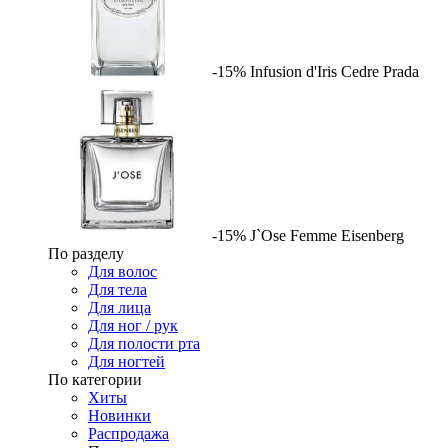
-15%
Infusion d'Iris Cedre
Prada
-15%
J`Ose Femme
Eisenberg
По разделу
Для волос
Для тела
Для лица
Для ног / рук
Для полости рта
Для ногтей
По категории
Хиты
Новинки
Распродажа