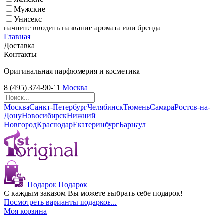
Мужские
Унисекс
начните вводить название аромата или бренда
Главная
Доставка
Контакты
Оригинальная парфюмерия и косметика
8 (495) 374-90-11
Москва
Москва
Санкт-Петербург
Челябинск
Тюмень
Самара
Ростов-на-
Дону
Новосибирск
Нижний
Новгород
Краснодар
Екатеринбург
Барнаул
Подарок
Подарок
С каждым заказом Вы можете выбрать себе подарок!
Посмотреть варианты подарков...
Моя корзина