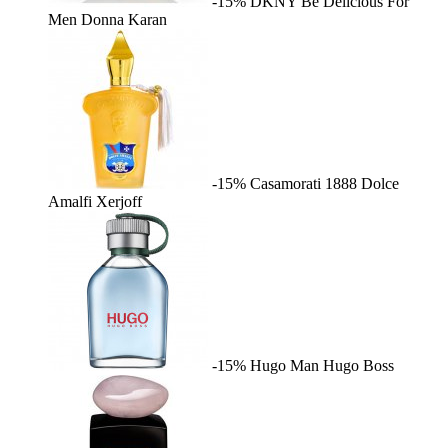
-15%
DKNY Be Delicious For
Men
Donna Karan
-15%
Casamorati 1888 Dolce
Amalfi
Xerjoff
-15%
Hugo Man
Hugo Boss