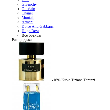
Givenchy
Guerlain
Chanel
Montale
Armani
Dolce And Gabbana
Hugo Boss
Все бренды
Распродажа
-16%
Kirke
Tiziana Terenzi