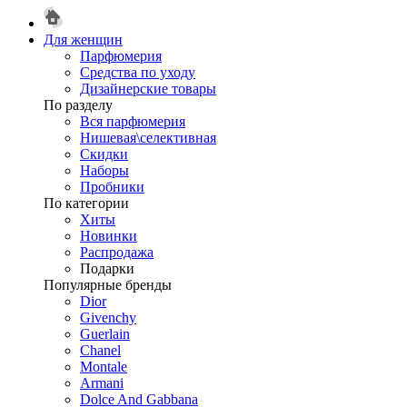
Для женщин
Парфюмерия
Средства по уходу
Дизайнерские товары
По разделу
Вся парфюмерия
Нишевая\селективная
Скидки
Наборы
Пробники
По категории
Хиты
Новинки
Распродажа
Подарки
Популярные бренды
Dior
Givenchy
Guerlain
Chanel
Montale
Armani
Dolce And Gabbana