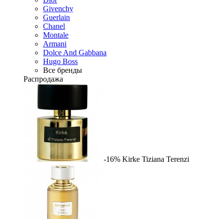
Givenchy
Guerlain
Chanel
Montale
Armani
Dolce And Gabbana
Hugo Boss
Все бренды
Распродажа
-16%
Kirke
Tiziana Terenzi