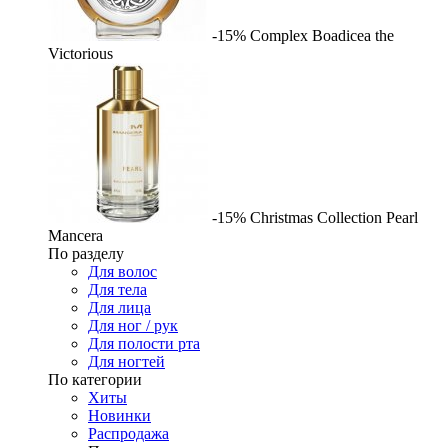
-15%
Complex
Boadicea the
Victorious
-15%
Christmas Collection Pearl
Mancera
По разделу
Для волос
Для тела
Для лица
Для ног / рук
Для полости рта
Для ногтей
По категории
Хиты
Новинки
Распродажа