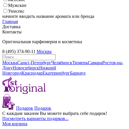
Мужские
Унисекс
начните вводить название аромата или бренда
Главная
Доставка
Контакты
Оригинальная парфюмерия и косметика
8 (495) 374-90-11
Москва
Москва
Санкт-Петербург
Челябинск
Тюмень
Самара
Ростов-на-
Дону
Новосибирск
Нижний
Новгород
Краснодар
Екатеринбург
Барнаул
Подарок
Подарок
С каждым заказом Вы можете выбрать себе подарок!
Посмотреть варианты подарков...
Моя корзина