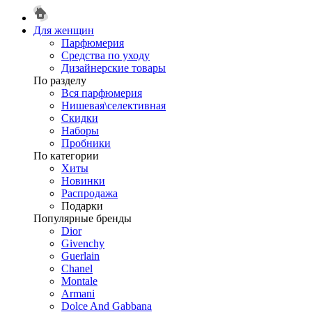
Для женщин
Парфюмерия
Средства по уходу
Дизайнерские товары
По разделу
Вся парфюмерия
Нишевая\селективная
Скидки
Наборы
Пробники
По категории
Хиты
Новинки
Распродажа
Подарки
Популярные бренды
Dior
Givenchy
Guerlain
Chanel
Montale
Armani
Dolce And Gabbana