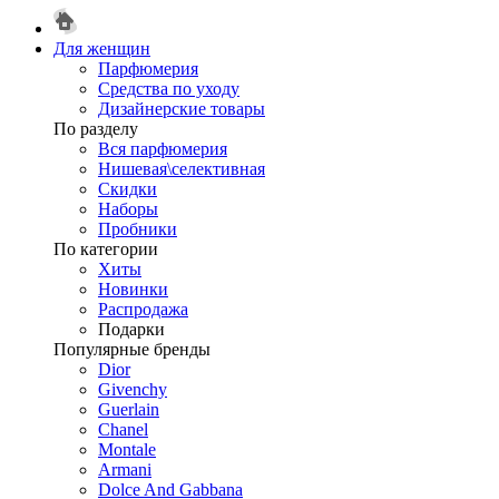
Для женщин
Парфюмерия
Средства по уходу
Дизайнерские товары
По разделу
Вся парфюмерия
Нишевая\селективная
Скидки
Наборы
Пробники
По категории
Хиты
Новинки
Распродажа
Подарки
Популярные бренды
Dior
Givenchy
Guerlain
Chanel
Montale
Armani
Dolce And Gabbana