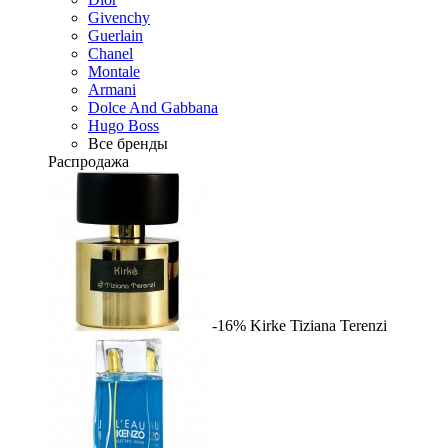
Givenchy
Guerlain
Chanel
Montale
Armani
Dolce And Gabbana
Hugo Boss
Все бренды
Распродажа
-16%
Kirke
Tiziana Terenzi