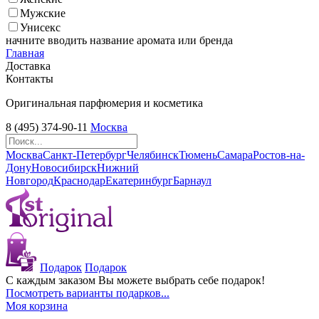
Мужские
Унисекс
начните вводить название аромата или бренда
Главная
Доставка
Контакты
Оригинальная парфюмерия и косметика
8 (495) 374-90-11
Москва
Москва
Санкт-Петербург
Челябинск
Тюмень
Самара
Ростов-на-
Дону
Новосибирск
Нижний
Новгород
Краснодар
Екатеринбург
Барнаул
Подарок
Подарок
С каждым заказом Вы можете выбрать себе подарок!
Посмотреть варианты подарков...
Моя корзина