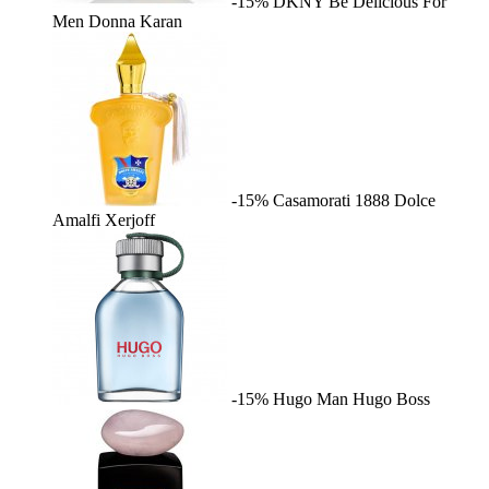
-15%
DKNY Be Delicious For
Men
Donna Karan
-15%
Casamorati 1888 Dolce
Amalfi
Xerjoff
-15%
Hugo Man
Hugo Boss