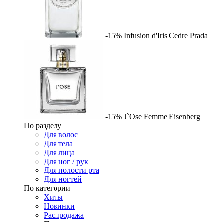
-15%
Infusion d'Iris Cedre
Prada
-15%
J`Ose Femme
Eisenberg
По разделу
Для волос
Для тела
Для лица
Для ног / рук
Для полости рта
Для ногтей
По категории
Хиты
Новинки
Распродажа