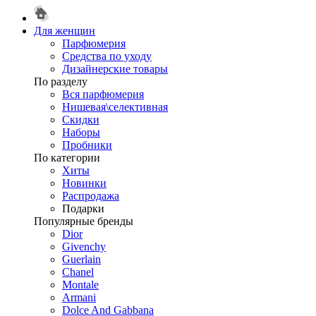
Для женщин
Парфюмерия
Средства по уходу
Дизайнерские товары
По разделу
Вся парфюмерия
Нишевая\селективная
Скидки
Наборы
Пробники
По категории
Хиты
Новинки
Распродажа
Подарки
Популярные бренды
Dior
Givenchy
Guerlain
Chanel
Montale
Armani
Dolce And Gabbana