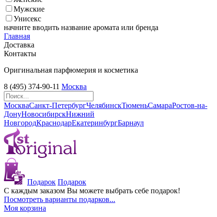
Мужские
Унисекс
начните вводить название аромата или бренда
Главная
Доставка
Контакты
Оригинальная парфюмерия и косметика
8 (495) 374-90-11
Москва
Москва
Санкт-Петербург
Челябинск
Тюмень
Самара
Ростов-на-
Дону
Новосибирск
Нижний
Новгород
Краснодар
Екатеринбург
Барнаул
Подарок
Подарок
С каждым заказом Вы можете выбрать себе подарок!
Посмотреть варианты подарков...
Моя корзина