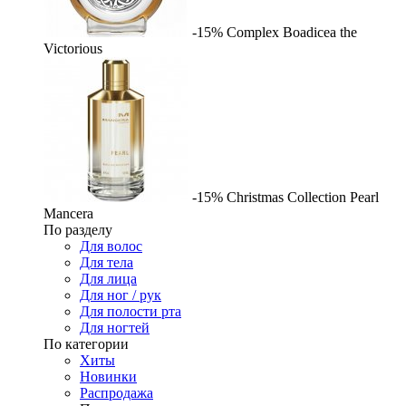
-15%
Complex
Boadicea the
Victorious
-15%
Christmas Collection Pearl
Mancera
По разделу
Для волос
Для тела
Для лица
Для ног / рук
Для полости рта
Для ногтей
По категории
Хиты
Новинки
Распродажа