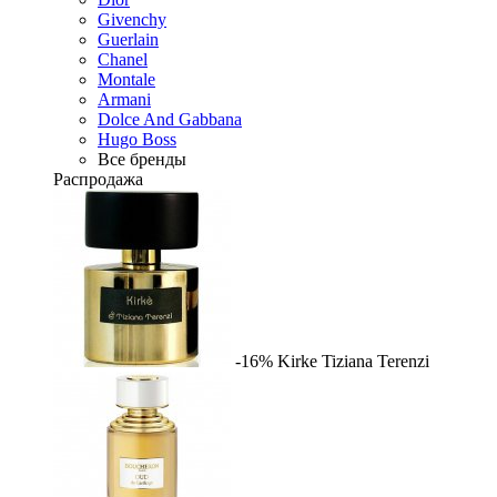
Givenchy
Guerlain
Chanel
Montale
Armani
Dolce And Gabbana
Hugo Boss
Все бренды
Распродажа
-16%
Kirke
Tiziana Terenzi