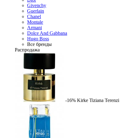
Givenchy
Guerlain
Chanel
Montale
Armani
Dolce And Gabbana
Hugo Boss
Все бренды
Распродажа
-16%
Kirke
Tiziana Terenzi