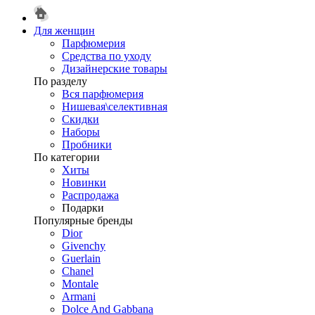
Для женщин
Парфюмерия
Средства по уходу
Дизайнерские товары
По разделу
Вся парфюмерия
Нишевая\селективная
Скидки
Наборы
Пробники
По категории
Хиты
Новинки
Распродажа
Подарки
Популярные бренды
Dior
Givenchy
Guerlain
Chanel
Montale
Armani
Dolce And Gabbana