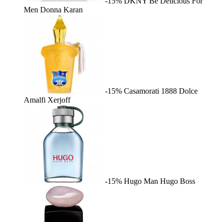
-15%
DKNY Be Delicious For
Men
Donna Karan
-15%
Casamorati 1888 Dolce
Amalfi
Xerjoff
-15%
Hugo Man
Hugo Boss