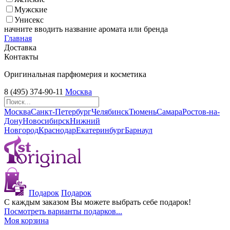
Мужские
Унисекс
начните вводить название аромата или бренда
Главная
Доставка
Контакты
Оригинальная парфюмерия и косметика
8 (495) 374-90-11
Москва
Москва
Санкт-Петербург
Челябинск
Тюмень
Самара
Ростов-на-
Дону
Новосибирск
Нижний
Новгород
Краснодар
Екатеринбург
Барнаул
Подарок
Подарок
С каждым заказом Вы можете выбрать себе подарок!
Посмотреть варианты подарков...
Моя корзина