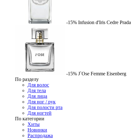
-15%
Infusion d'Iris Cedre
Prada
-15%
J`Ose Femme
Eisenberg
По разделу
Для волос
Для тела
Для лица
Для ног / рук
Для полости рта
Для ногтей
По категории
Хиты
Новинки
Распродажа