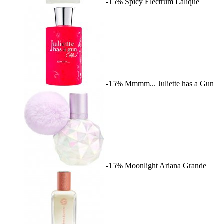
-15%
Spicy Electrum
Lalique
-15%
Mmmm...
Juliette has a Gun
-15%
Moonlight
Ariana Grande