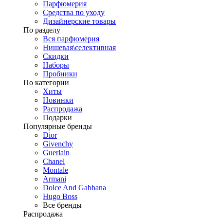
Парфюмерия
Средства по уходу
Дизайнерские товары
По разделу
Вся парфюмерия
Нишевая\селективная
Скидки
Наборы
Пробники
По категории
Хиты
Новинки
Распродажа
Подарки
Популярные бренды
Dior
Givenchy
Guerlain
Chanel
Montale
Armani
Dolce And Gabbana
Hugo Boss
Все бренды
Распродажа