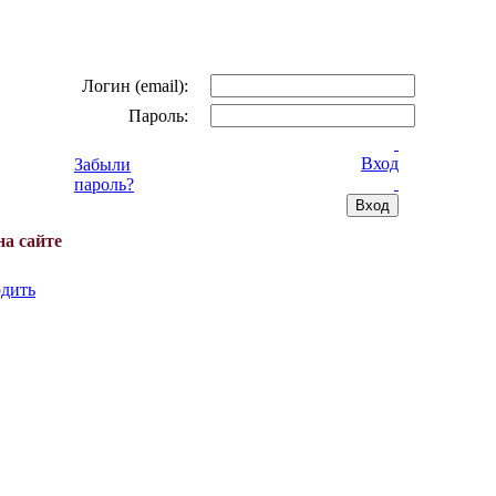
Логин (email):
Пароль:
Вход
Забыли
пароль?
на сайте
дить