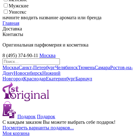
Мужские
Унисекс
начните вводить название аромата или бренда
Главная
Доставка
Контакты
Оригинальная парфюмерия и косметика
8 (495) 374-90-11
Москва
Москва
Санкт-Петербург
Челябинск
Тюмень
Самара
Ростов-на-
Дону
Новосибирск
Нижний
Новгород
Краснодар
Екатеринбург
Барнаул
Подарок
Подарок
С каждым заказом Вы можете выбрать себе подарок!
Посмотреть варианты подарков...
Моя корзина