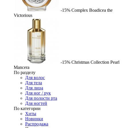
-15%
Complex
Boadicea the
Victorious
-15%
Christmas Collection Pearl
Mancera
По разделу
Для волос
Для тела
Для лица
Для ног / рук
Для полости рта
Для ногтей
По категории
Хиты
Новинки
Распродажа