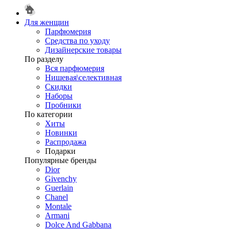
Для женщин
Парфюмерия
Средства по уходу
Дизайнерские товары
По разделу
Вся парфюмерия
Нишевая\селективная
Скидки
Наборы
Пробники
По категории
Хиты
Новинки
Распродажа
Подарки
Популярные бренды
Dior
Givenchy
Guerlain
Chanel
Montale
Armani
Dolce And Gabbana