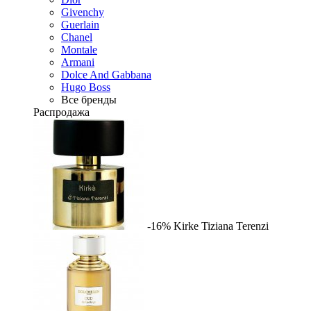
Givenchy
Guerlain
Chanel
Montale
Armani
Dolce And Gabbana
Hugo Boss
Все бренды
Распродажа
-16%
Kirke
Tiziana Terenzi