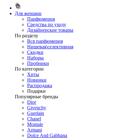
Для женщин
Парфюмерия
Средства по уходу
Дизайнерские товары
По разделу
Вся парфюмерия
Нишевая\селективная
Скидки
Наборы
Пробники
По категории
Хиты
Новинки
Распродажа
Подарки
Популярные бренды
Dior
Givenchy
Guerlain
Chanel
Montale
Armani
Dolce And Gabbana