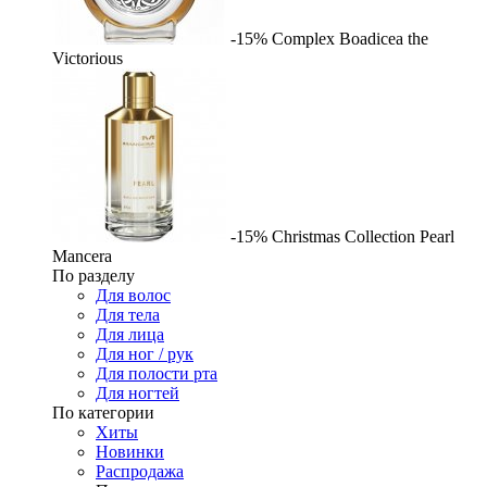
-15%
Complex
Boadicea the
Victorious
-15%
Christmas Collection Pearl
Mancera
По разделу
Для волос
Для тела
Для лица
Для ног / рук
Для полости рта
Для ногтей
По категории
Хиты
Новинки
Распродажа