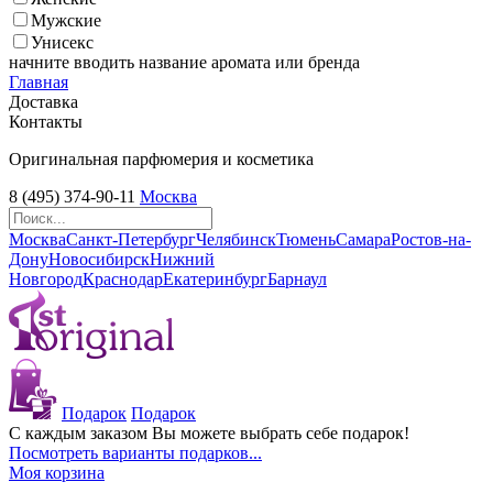
Мужские
Унисекс
начните вводить название аромата или бренда
Главная
Доставка
Контакты
Оригинальная парфюмерия и косметика
8 (495) 374-90-11
Москва
Москва
Санкт-Петербург
Челябинск
Тюмень
Самара
Ростов-на-
Дону
Новосибирск
Нижний
Новгород
Краснодар
Екатеринбург
Барнаул
Подарок
Подарок
С каждым заказом Вы можете выбрать себе подарок!
Посмотреть варианты подарков...
Моя корзина