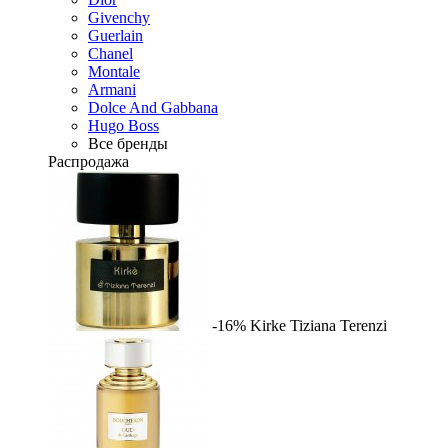
Givenchy
Guerlain
Chanel
Montale
Armani
Dolce And Gabbana
Hugo Boss
Все бренды
Распродажа
-16%
Kirke
Tiziana Terenzi