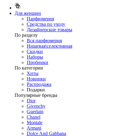
Для женщин
Парфюмерия
Средства по уходу
Дизайнерские товары
По разделу
Вся парфюмерия
Нишевая\селективная
Скидки
Наборы
Пробники
По категории
Хиты
Новинки
Распродажа
Подарки
Популярные бренды
Dior
Givenchy
Guerlain
Chanel
Montale
Armani
Dolce And Gabbana