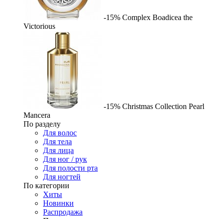
-15%
Complex
Boadicea the
Victorious
-15%
Christmas Collection Pearl
Mancera
По разделу
Для волос
Для тела
Для лица
Для ног / рук
Для полости рта
Для ногтей
По категории
Хиты
Новинки
Распродажа