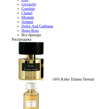
Givenchy
Guerlain
Chanel
Montale
Armani
Dolce And Gabbana
Hugo Boss
Все бренды
Распродажа
-16%
Kirke
Tiziana Terenzi