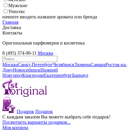
Мужские
Унисекс
начните вводить название аромата или бренда
Главная
Доставка
Контакты
Оригинальная парфюмерия и косметика
8 (495) 374-90-11
Москва
Москва
Санкт-Петербург
Челябинск
Тюмень
Самара
Ростов-на-
Дону
Новосибирск
Нижний
Новгород
Краснодар
Екатеринбург
Барнаул
Подарок
Подарок
С каждым заказом Вы можете выбрать себе подарок!
Посмотреть варианты подарков...
Моя корзина