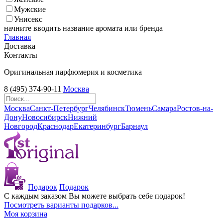
Мужские
Унисекс
начните вводить название аромата или бренда
Главная
Доставка
Контакты
Оригинальная парфюмерия и косметика
8 (495) 374-90-11
Москва
Москва
Санкт-Петербург
Челябинск
Тюмень
Самара
Ростов-на-
Дону
Новосибирск
Нижний
Новгород
Краснодар
Екатеринбург
Барнаул
Подарок
Подарок
С каждым заказом Вы можете выбрать себе подарок!
Посмотреть варианты подарков...
Моя корзина