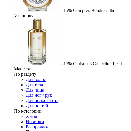
-15%
Complex
Boadicea the
Victorious
-15%
Christmas Collection Pearl
Mancera
По разделу
Для волос
Для тела
Для лица
Для ног / рук
Для полости рта
Для ногтей
По категории
Хиты
Новинки
Распродажа