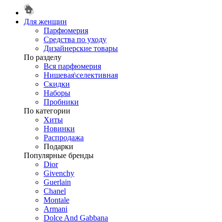
Для женщин
Парфюмерия
Средства по уходу
Дизайнерские товары
По разделу
Вся парфюмерия
Нишевая\селективная
Скидки
Наборы
Пробники
По категории
Хиты
Новинки
Распродажа
Подарки
Популярные бренды
Dior
Givenchy
Guerlain
Chanel
Montale
Armani
Dolce And Gabbana