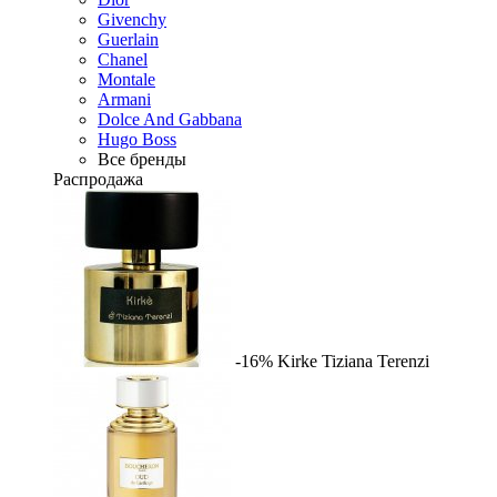
Givenchy
Guerlain
Chanel
Montale
Armani
Dolce And Gabbana
Hugo Boss
Все бренды
Распродажа
-16%
Kirke
Tiziana Terenzi