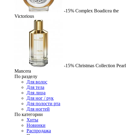
-15%
Complex
Boadicea the
Victorious
-15%
Christmas Collection Pearl
Mancera
По разделу
Для волос
Для тела
Для лица
Для ног / рук
Для полости рта
Для ногтей
По категории
Хиты
Новинки
Распродажа