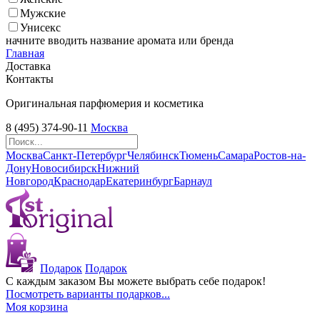
Мужские
Унисекс
начните вводить название аромата или бренда
Главная
Доставка
Контакты
Оригинальная парфюмерия и косметика
8 (495) 374-90-11
Москва
Москва
Санкт-Петербург
Челябинск
Тюмень
Самара
Ростов-на-
Дону
Новосибирск
Нижний
Новгород
Краснодар
Екатеринбург
Барнаул
Подарок
Подарок
С каждым заказом Вы можете выбрать себе подарок!
Посмотреть варианты подарков...
Моя корзина