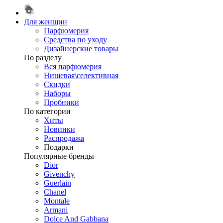
Для женщин
Парфюмерия
Средства по уходу
Дизайнерские товары
По разделу
Вся парфюмерия
Нишевая\селективная
Скидки
Наборы
Пробники
По категории
Хиты
Новинки
Распродажа
Подарки
Популярные бренды
Dior
Givenchy
Guerlain
Chanel
Montale
Armani
Dolce And Gabbana