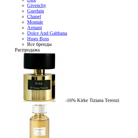
Givenchy
Guerlain
Chanel
Montale
Armani
Dolce And Gabbana
Hugo Boss
Все бренды
Распродажа
-16%
Kirke
Tiziana Terenzi