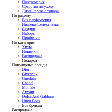
Парфюмерия
Средства по уходу
Дизайнерские товары
По разделу
Вся парфюмерия
Нишевая\селективная
Скидки
Наборы
Пробники
По категории
Хиты
Новинки
Распродажа
Подарки
Популярные бренды
Dior
Givenchy
Guerlain
Chanel
Montale
Armani
Dolce And Gabbana
Hugo Boss
Все бренды
Распродажа