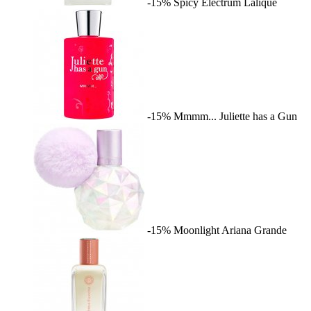
-15%
Spicy Electrum
Lalique
-15%
Mmmm...
Juliette has a Gun
-15%
Moonlight
Ariana Grande