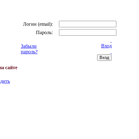
Логин (email):
Пароль:
Вход
Забыли
пароль?
на сайте
дить