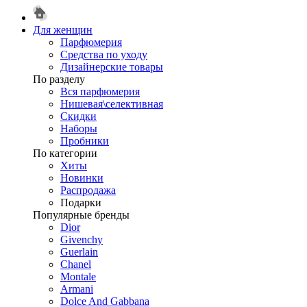
Для женщин
Парфюмерия
Средства по уходу
Дизайнерские товары
По разделу
Вся парфюмерия
Нишевая\селективная
Скидки
Наборы
Пробники
По категории
Хиты
Новинки
Распродажа
Подарки
Популярные бренды
Dior
Givenchy
Guerlain
Chanel
Montale
Armani
Dolce And Gabbana