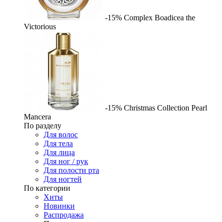
-15%
Complex
Boadicea the
Victorious
-15%
Christmas Collection Pearl
Mancera
По разделу
Для волос
Для тела
Для лица
Для ног / рук
Для полости рта
Для ногтей
По категории
Хиты
Новинки
Распродажа