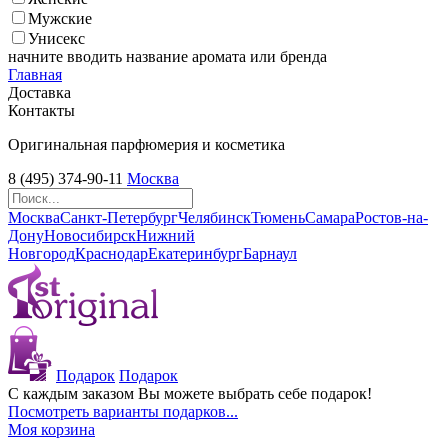
Мужские
Унисекс
начните вводить название аромата или бренда
Главная
Доставка
Контакты
Оригинальная парфюмерия и косметика
8 (495) 374-90-11
Москва
Москва
Санкт-Петербург
Челябинск
Тюмень
Самара
Ростов-на-
Дону
Новосибирск
Нижний
Новгород
Краснодар
Екатеринбург
Барнаул
Подарок
Подарок
С каждым заказом Вы можете выбрать себе подарок!
Посмотреть варианты подарков...
Моя корзина