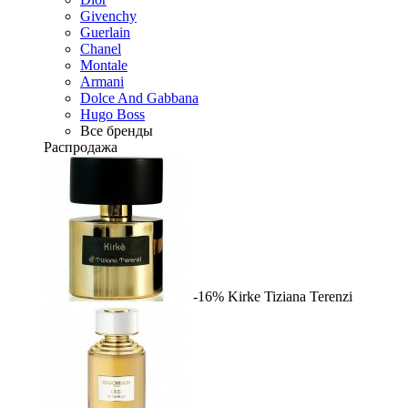
Givenchy
Guerlain
Chanel
Montale
Armani
Dolce And Gabbana
Hugo Boss
Все бренды
Распродажа
-16%
Kirke
Tiziana Terenzi