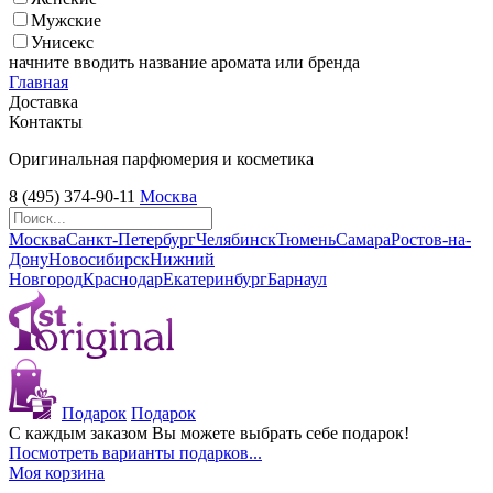
Мужские
Унисекс
начните вводить название аромата или бренда
Главная
Доставка
Контакты
Оригинальная парфюмерия и косметика
8 (495) 374-90-11
Москва
Москва
Санкт-Петербург
Челябинск
Тюмень
Самара
Ростов-на-
Дону
Новосибирск
Нижний
Новгород
Краснодар
Екатеринбург
Барнаул
Подарок
Подарок
С каждым заказом Вы можете выбрать себе подарок!
Посмотреть варианты подарков...
Моя корзина