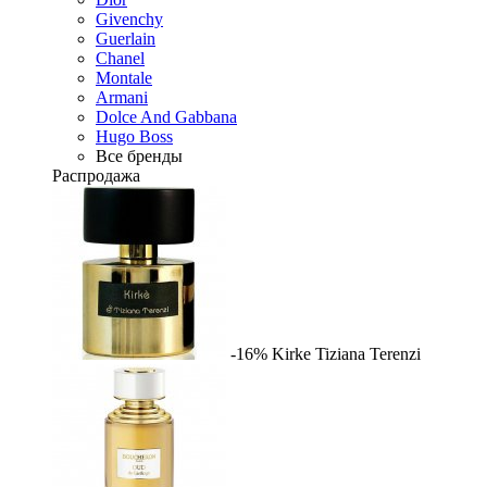
Givenchy
Guerlain
Chanel
Montale
Armani
Dolce And Gabbana
Hugo Boss
Все бренды
Распродажа
-16%
Kirke
Tiziana Terenzi