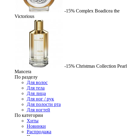
-15%
Complex
Boadicea the
Victorious
-15%
Christmas Collection Pearl
Mancera
По разделу
Для волос
Для тела
Для лица
Для ног / рук
Для полости рта
Для ногтей
По категории
Хиты
Новинки
Распродажа