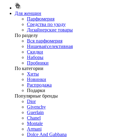
Для женщин
Парфюмерия
Средства по уходу
Дизайнерские товары
По разделу
Вся парфюмерия
Нишевая\селективная
Скидки
Наборы
Пробники
По категории
Хиты
Новинки
Распродажа
Подарки
Популярные бренды
Dior
Givenchy
Guerlain
Chanel
Montale
Armani
Dolce And Gabbana