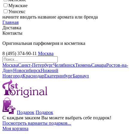
Мужские
Унисекс
начните вводить название аромата или бренда
Главная
Доставка
Контакты
Оригинальная парфюмерия и косметика
8 (495) 374-90-11
Москва
Москва
Санкт-Петербург
Челябинск
Тюмень
Самара
Ростов-на-
Дону
Новосибирск
Нижний
Новгород
Краснодар
Екатеринбург
Барнаул
Подарок
Подарок
С каждым заказом Вы можете выбрать себе подарок!
Посмотреть варианты подарков...
Моя корзина