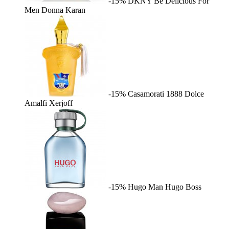
-15%
DKNY Be Delicious For
Men
Donna Karan
-15%
Casamorati 1888 Dolce
Amalfi
Xerjoff
-15%
Hugo Man
Hugo Boss