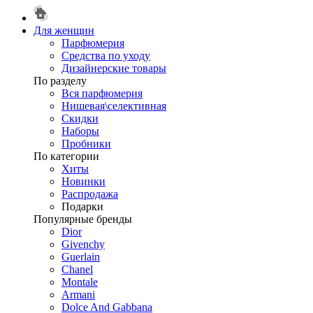
Для женщин
Парфюмерия
Средства по уходу
Дизайнерские товары
По разделу
Вся парфюмерия
Нишевая\селективная
Скидки
Наборы
Пробники
По категории
Хиты
Новинки
Распродажа
Подарки
Популярные бренды
Dior
Givenchy
Guerlain
Chanel
Montale
Armani
Dolce And Gabbana