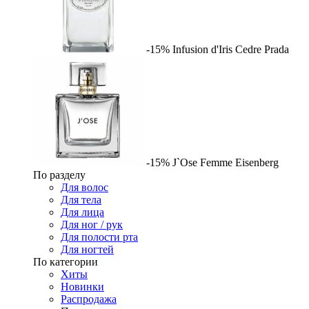
-15%
Infusion d'Iris Cedre
Prada
-15%
J`Ose Femme
Eisenberg
По разделу
Для волос
Для тела
Для лица
Для ног / рук
Для полости рта
Для ногтей
По категории
Хиты
Новинки
Распродажа