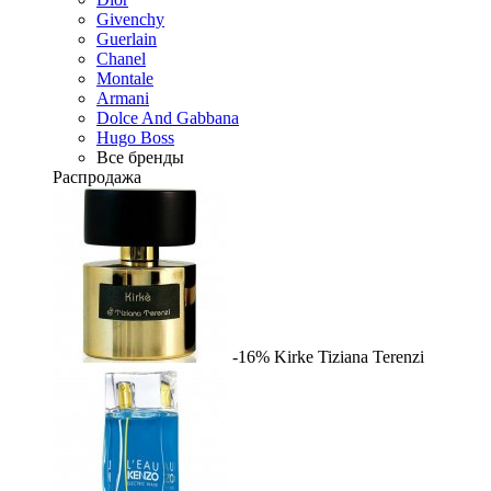
Givenchy
Guerlain
Chanel
Montale
Armani
Dolce And Gabbana
Hugo Boss
Все бренды
Распродажа
-16%
Kirke
Tiziana Terenzi