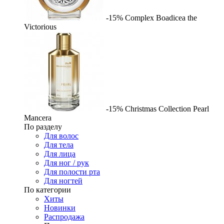
-15%
Complex
Boadicea the
Victorious
-15%
Christmas Collection Pearl
Mancera
По разделу
Для волос
Для тела
Для лица
Для ног / рук
Для полости рта
Для ногтей
По категории
Хиты
Новинки
Распродажа