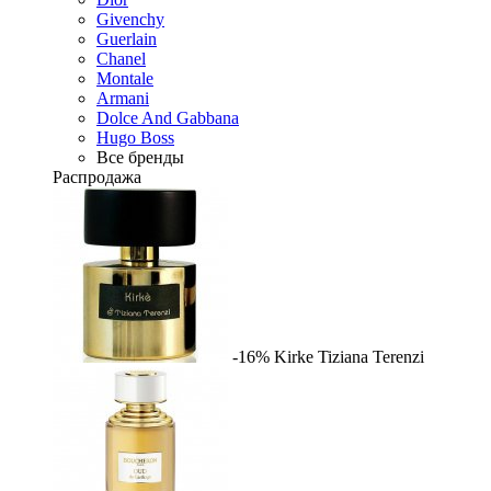
Givenchy
Guerlain
Chanel
Montale
Armani
Dolce And Gabbana
Hugo Boss
Все бренды
Распродажа
-16%
Kirke
Tiziana Terenzi