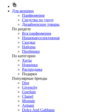
Для женщин
Парфюмерия
Средства по уходу
Дизайнерские товары
По разделу
Вся парфюмерия
Нишевая\селективная
Скидки
Наборы
Пробники
По категории
Хиты
Новинки
Распродажа
Подарки
Популярные бренды
Dior
Givenchy
Guerlain
Chanel
Montale
Armani
Dolce And Gabbana