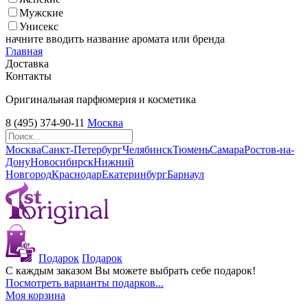
Мужские
Унисекс
начните вводить название аромата или бренда
Главная
Доставка
Контакты
Оригинальная парфюмерия и косметика
8 (495) 374-90-11
Москва
Москва
Санкт-Петербург
Челябинск
Тюмень
Самара
Ростов-на-
Дону
Новосибирск
Нижний
Новгород
Краснодар
Екатеринбург
Барнаул
Подарок
Подарок
С каждым заказом Вы можете выбрать себе подарок!
Посмотреть варианты подарков...
Моя корзина