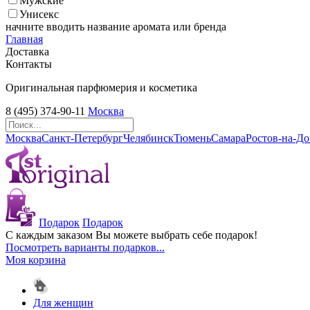
Мужские
Унисекс
начните вводить название аромата или бренда
Главная
Доставка
Контакты
Оригинальная парфюмерия и косметика
8 (495) 374-90-11
Москва
Москва
Санкт-Петербург
Челябинск
Тюмень
Самара
Ростов-на-Д
Подарок
Подарок
С каждым заказом Вы можете выбрать себе подарок!
Посмотреть варианты подарков...
Моя корзина
Для женщин