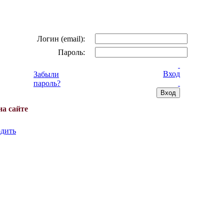
Логин (email):
Пароль:
Вход
Забыли
пароль?
на сайте
дить