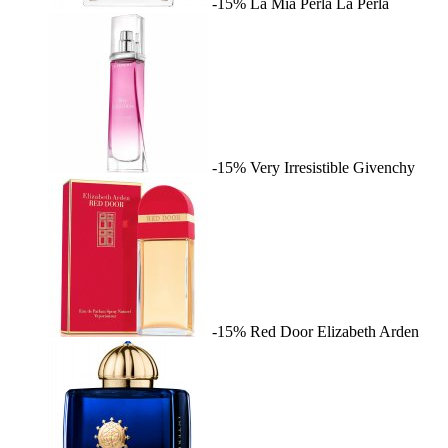
-15%
La Mia Perla
La Perla
-15%
Very Irresistible
Givenchy
-15%
Red Door
Elizabeth Arden