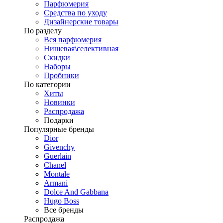
Парфюмерия
Средства по уходу
Дизайнерские товары
По разделу
Вся парфюмерия
Нишевая\селективная
Скидки
Наборы
Пробники
По категории
Хиты
Новинки
Распродажа
Подарки
Популярные бренды
Dior
Givenchy
Guerlain
Chanel
Montale
Armani
Dolce And Gabbana
Hugo Boss
Все бренды
Распродажа