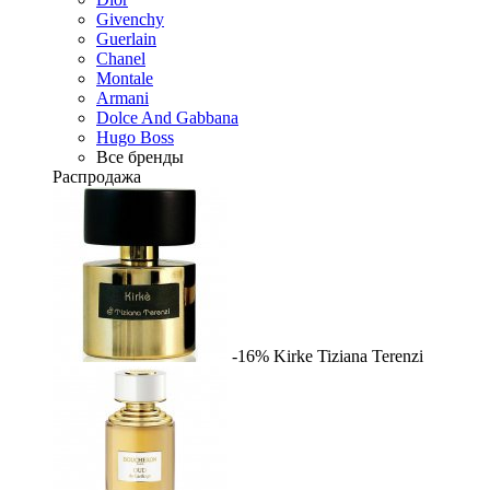
Givenchy
Guerlain
Chanel
Montale
Armani
Dolce And Gabbana
Hugo Boss
Все бренды
Распродажа
-16%
Kirke
Tiziana Terenzi