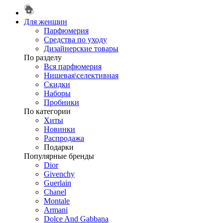
Для женщин
Парфюмерия
Средства по уходу
Дизайнерские товары
По разделу
Вся парфюмерия
Нишевая\селективная
Скидки
Наборы
Пробники
По категории
Хиты
Новинки
Распродажа
Подарки
Популярные бренды
Dior
Givenchy
Guerlain
Chanel
Montale
Armani
Dolce And Gabbana