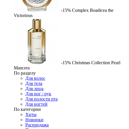
-15%
Complex
Boadicea the
Victorious
-15%
Christmas Collection Pearl
Mancera
По разделу
Для волос
Для тела
Для лица
Для ног / рук
Для полости рта
Для ногтей
По категории
Хиты
Новинки
Распродажа