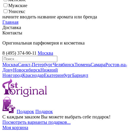
Мужские
Унисекс
начните вводить название аромата или бренда
Главная
Доставка
Контакты
Оригинальная парфюмерия и косметика
8 (495) 374-90-11
Москва
Москва
Санкт-Петербург
Челябинск
Тюмень
Самара
Ростов-на-
Дону
Новосибирск
Нижний
Новгород
Краснодар
Екатеринбург
Барнаул
Подарок
Подарок
С каждым заказом Вы можете выбрать себе подарок!
Посмотреть варианты подарков...
Моя корзина