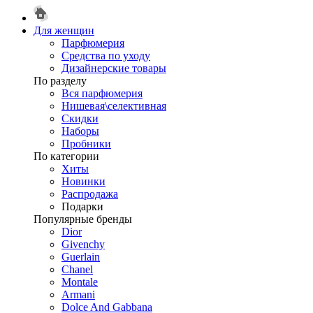
Для женщин
Парфюмерия
Средства по уходу
Дизайнерские товары
По разделу
Вся парфюмерия
Нишевая\селективная
Скидки
Наборы
Пробники
По категории
Хиты
Новинки
Распродажа
Подарки
Популярные бренды
Dior
Givenchy
Guerlain
Chanel
Montale
Armani
Dolce And Gabbana