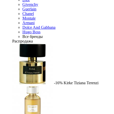
Givenchy
Guerlain
Chanel
Montale
Armani
Dolce And Gabbana
Hugo Boss
Все бренды
Распродажа
-16%
Kirke
Tiziana Terenzi