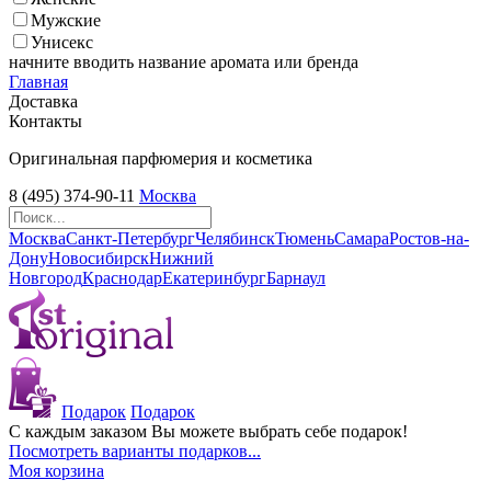
Мужские
Унисекс
начните вводить название аромата или бренда
Главная
Доставка
Контакты
Оригинальная парфюмерия и косметика
8 (495) 374-90-11
Москва
Москва
Санкт-Петербург
Челябинск
Тюмень
Самара
Ростов-на-
Дону
Новосибирск
Нижний
Новгород
Краснодар
Екатеринбург
Барнаул
Подарок
Подарок
С каждым заказом Вы можете выбрать себе подарок!
Посмотреть варианты подарков...
Моя корзина