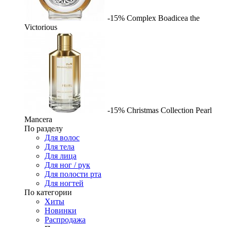
-15%
Complex
Boadicea the
Victorious
-15%
Christmas Collection Pearl
Mancera
По разделу
Для волос
Для тела
Для лица
Для ног / рук
Для полости рта
Для ногтей
По категории
Хиты
Новинки
Распродажа