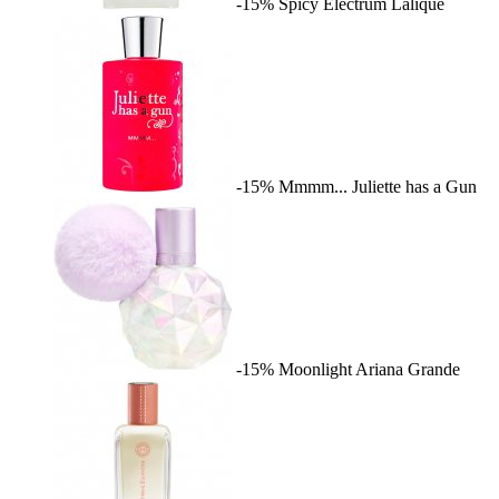
-15%
Spicy Electrum
Lalique
-15%
Mmmm...
Juliette has a Gun
-15%
Moonlight
Ariana Grande