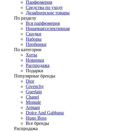
Парфюмерия
Средства по уходу
Дизайнерские товары
По разделу
Вся парфюмерия
Нишевая\селективная
Скидки
Наборы
Пробники
По категории
Хиты
Новинки
Распродажа
Подарки
Популярные бренды
Dior
Givenchy
Guerlain
Chanel
Montale
Armani
Dolce And Gabbana
Hugo Boss
Все бренды
Распродажа