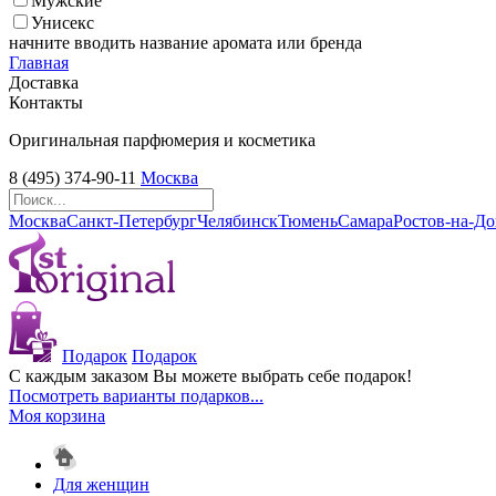
Мужские
Унисекс
начните вводить название аромата или бренда
Главная
Доставка
Контакты
Оригинальная парфюмерия и косметика
8 (495) 374-90-11
Москва
Москва
Санкт-Петербург
Челябинск
Тюмень
Самара
Ростов-на-Д
Подарок
Подарок
С каждым заказом Вы можете выбрать себе подарок!
Посмотреть варианты подарков...
Моя корзина
Для женщин