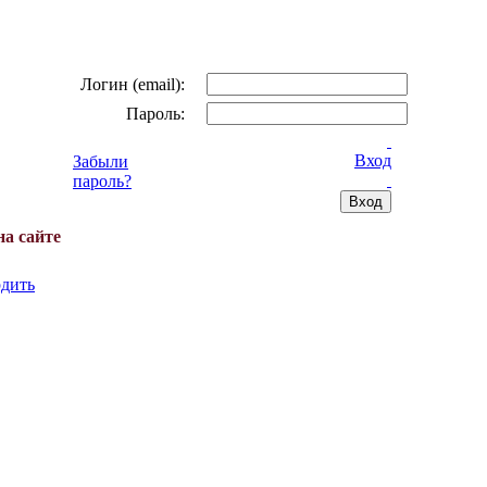
Логин (email):
Пароль:
Вход
Забыли
пароль?
на сайте
дить