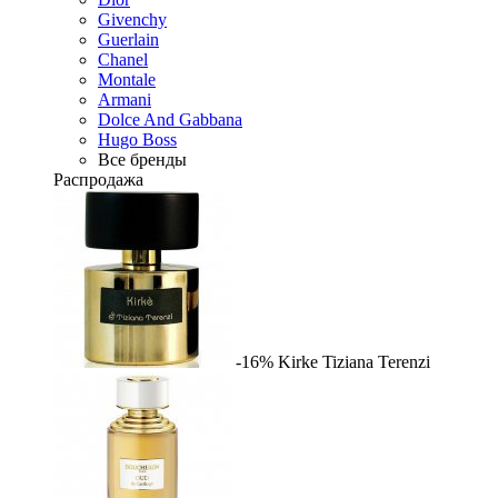
Givenchy
Guerlain
Chanel
Montale
Armani
Dolce And Gabbana
Hugo Boss
Все бренды
Распродажа
-16%
Kirke
Tiziana Terenzi