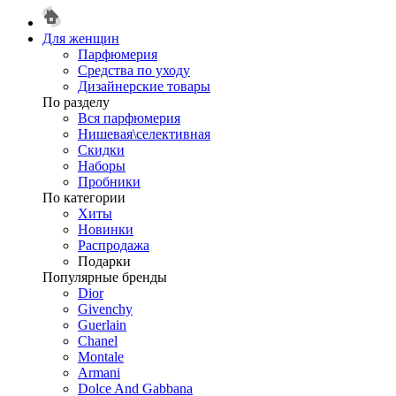
Для женщин
Парфюмерия
Средства по уходу
Дизайнерские товары
По разделу
Вся парфюмерия
Нишевая\селективная
Скидки
Наборы
Пробники
По категории
Хиты
Новинки
Распродажа
Подарки
Популярные бренды
Dior
Givenchy
Guerlain
Chanel
Montale
Armani
Dolce And Gabbana