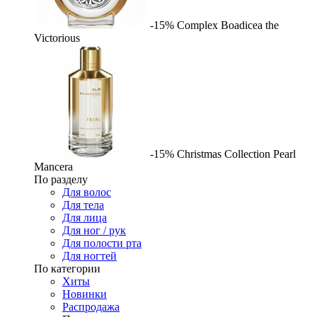
-15%
Complex
Boadicea the
Victorious
-15%
Christmas Collection Pearl
Mancera
По разделу
Для волос
Для тела
Для лица
Для ног / рук
Для полости рта
Для ногтей
По категории
Хиты
Новинки
Распродажа