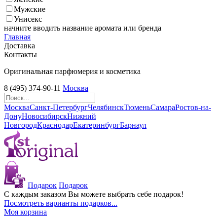
Мужские
Унисекс
начните вводить название аромата или бренда
Главная
Доставка
Контакты
Оригинальная парфюмерия и косметика
8 (495) 374-90-11
Москва
Москва
Санкт-Петербург
Челябинск
Тюмень
Самара
Ростов-на-
Дону
Новосибирск
Нижний
Новгород
Краснодар
Екатеринбург
Барнаул
Подарок
Подарок
С каждым заказом Вы можете выбрать себе подарок!
Посмотреть варианты подарков...
Моя корзина