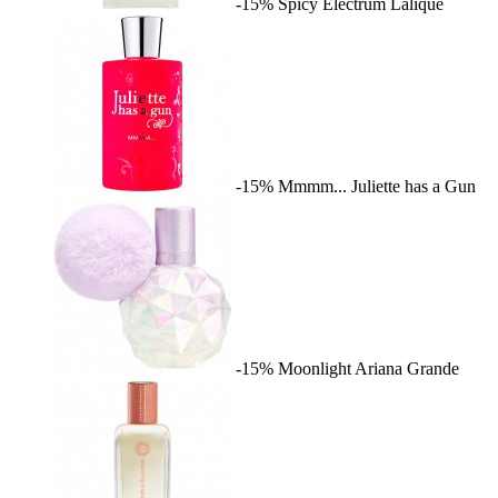
-15%
Spicy Electrum
Lalique
-15%
Mmmm...
Juliette has a Gun
-15%
Moonlight
Ariana Grande