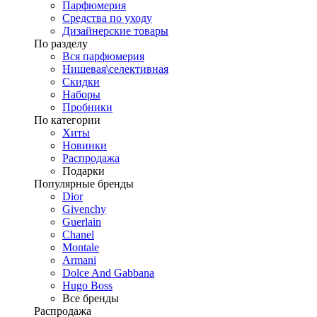
Парфюмерия
Средства по уходу
Дизайнерские товары
По разделу
Вся парфюмерия
Нишевая\селективная
Скидки
Наборы
Пробники
По категории
Хиты
Новинки
Распродажа
Подарки
Популярные бренды
Dior
Givenchy
Guerlain
Chanel
Montale
Armani
Dolce And Gabbana
Hugo Boss
Все бренды
Распродажа