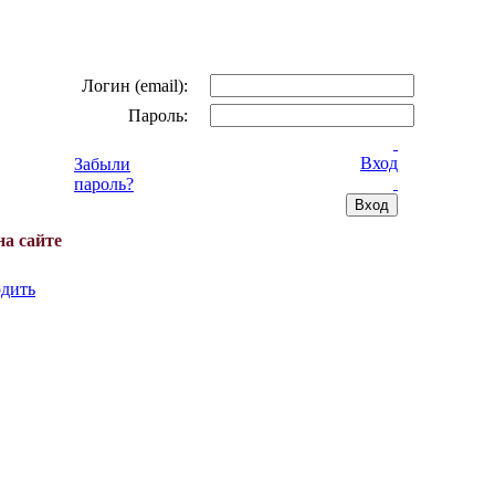
Логин (email):
Пароль:
Вход
Забыли
пароль?
на сайте
дить