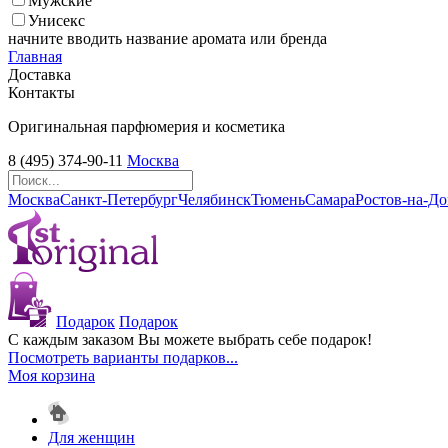
Мужские
Унисекс
начните вводить название аромата или бренда
Главная
Доставка
Контакты
Оригинальная парфюмерия и косметика
8 (495) 374-90-11
Москва
Москва
Санкт-Петербург
Челябинск
Тюмень
Самара
Ростов-на-Д
Подарок
Подарок
С каждым заказом Вы можете выбрать себе подарок!
Посмотреть варианты подарков...
Моя корзина
Для женщин