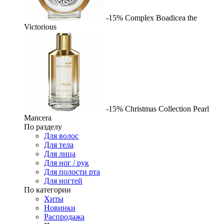
-15%
Complex
Boadicea the
Victorious
-15%
Christmas Collection Pearl
Mancera
По разделу
Для волос
Для тела
Для лица
Для ног / рук
Для полости рта
Для ногтей
По категории
Хиты
Новинки
Распродажа