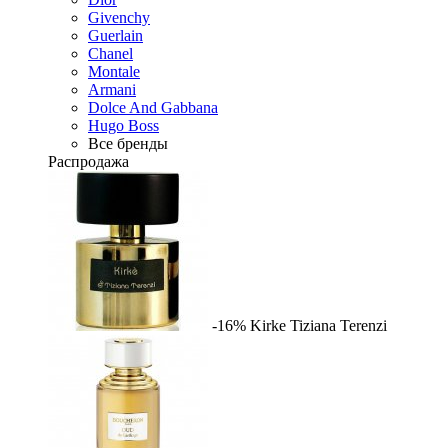
Givenchy
Guerlain
Chanel
Montale
Armani
Dolce And Gabbana
Hugo Boss
Все бренды
Распродажа
-16%
Kirke
Tiziana Terenzi