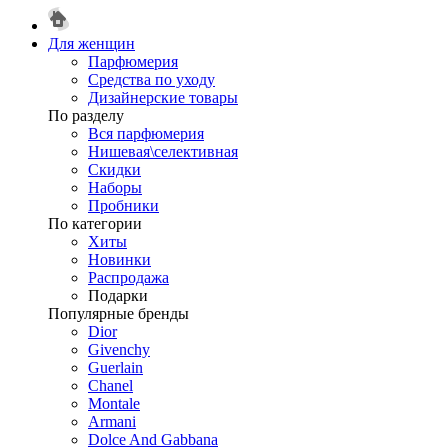
Для женщин
Парфюмерия
Средства по уходу
Дизайнерские товары
По разделу
Вся парфюмерия
Нишевая\селективная
Скидки
Наборы
Пробники
По категории
Хиты
Новинки
Распродажа
Подарки
Популярные бренды
Dior
Givenchy
Guerlain
Chanel
Montale
Armani
Dolce And Gabbana