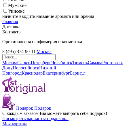
Мужские
Унисекс
начните вводить название аромата или бренда
Главная
Доставка
Контакты
Оригинальная парфюмерия и косметика
8 (495) 374-90-11
Москва
Москва
Санкт-Петербург
Челябинск
Тюмень
Самара
Ростов-на-
Дону
Новосибирск
Нижний
Новгород
Краснодар
Екатеринбург
Барнаул
Подарок
Подарок
С каждым заказом Вы можете выбрать себе подарок!
Посмотреть варианты подарков...
Моя корзина