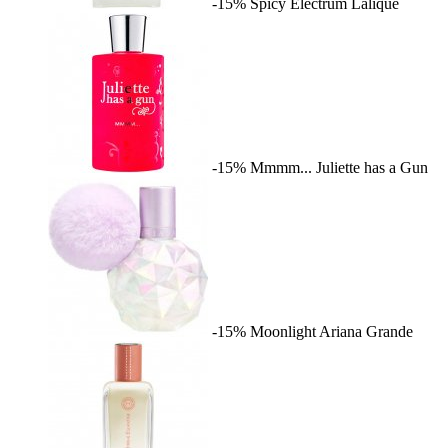
-15%
Spicy Electrum
Lalique
-15%
Mmmm...
Juliette has a Gun
-15%
Moonlight
Ariana Grande