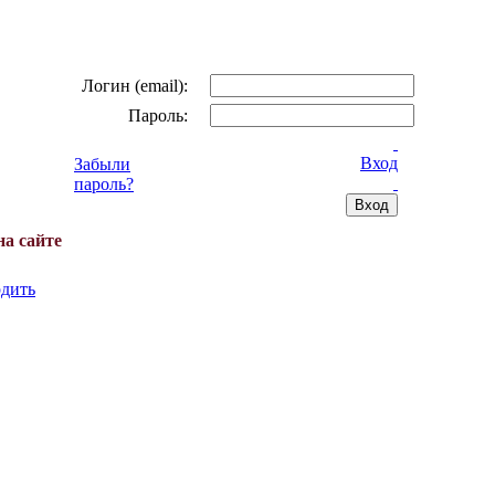
Логин (email):
Пароль:
Вход
Забыли
пароль?
на сайте
дить