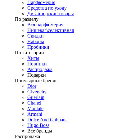
Парфюмерия
Средства по уходу
Дизайнерские товары
По разделу
Вся парфюмерия
Нишевая\селективная
Скидки
Наборы
Пробники
По категории
Хиты
Новинки
Распродажа
Подарки
Популярные бренды
Dior
Givenchy
Guerlain
Chanel
Montale
Armani
Dolce And Gabbana
Hugo Boss
Все бренды
Распродажа