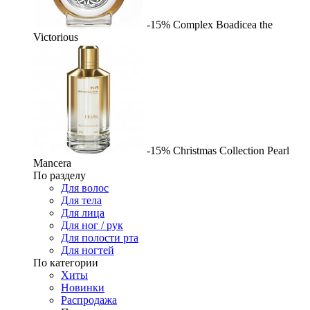
-15%
Complex
Boadicea the
Victorious
-15%
Christmas Collection Pearl
Mancera
По разделу
Для волос
Для тела
Для лица
Для ног / рук
Для полости рта
Для ногтей
По категории
Хиты
Новинки
Распродажа