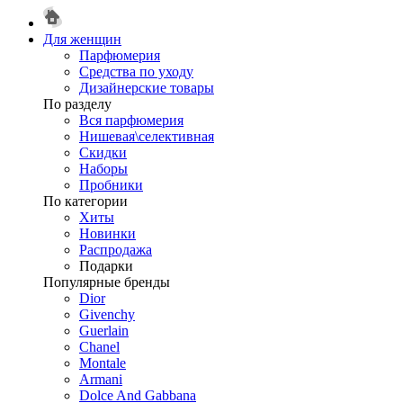
Для женщин
Парфюмерия
Средства по уходу
Дизайнерские товары
По разделу
Вся парфюмерия
Нишевая\селективная
Скидки
Наборы
Пробники
По категории
Хиты
Новинки
Распродажа
Подарки
Популярные бренды
Dior
Givenchy
Guerlain
Chanel
Montale
Armani
Dolce And Gabbana