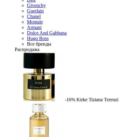
Givenchy
Guerlain
Chanel
Montale
Armani
Dolce And Gabbana
Hugo Boss
Все бренды
Распродажа
-16%
Kirke
Tiziana Terenzi