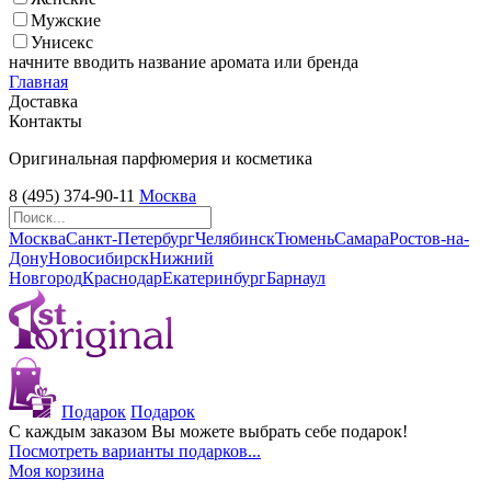
Мужские
Унисекс
начните вводить название аромата или бренда
Главная
Доставка
Контакты
Оригинальная парфюмерия и косметика
8 (495) 374-90-11
Москва
Москва
Санкт-Петербург
Челябинск
Тюмень
Самара
Ростов-на-
Дону
Новосибирск
Нижний
Новгород
Краснодар
Екатеринбург
Барнаул
Подарок
Подарок
С каждым заказом Вы можете выбрать себе подарок!
Посмотреть варианты подарков...
Моя корзина