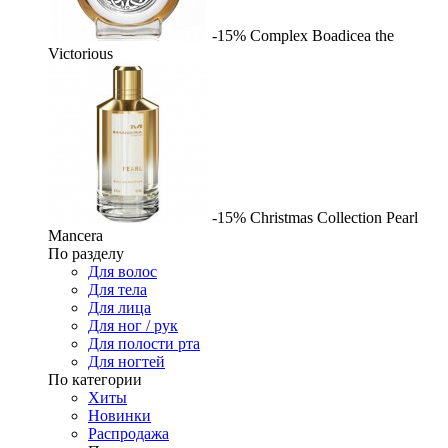
-15%
Complex
Boadicea the
Victorious
-15%
Christmas Collection Pearl
Mancera
По разделу
Для волос
Для тела
Для лица
Для ног / рук
Для полости рта
Для ногтей
По категории
Хиты
Новинки
Распродажа