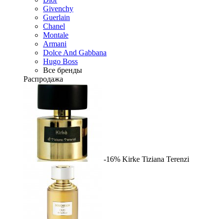
Givenchy
Guerlain
Chanel
Montale
Armani
Dolce And Gabbana
Hugo Boss
Все бренды
Распродажа
-16%
Kirke
Tiziana Terenzi