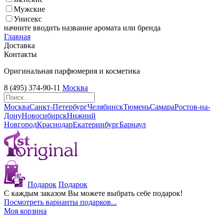
Мужские
Унисекс
начните вводить название аромата или бренда
Главная
Доставка
Контакты
Оригинальная парфюмерия и косметика
8 (495) 374-90-11
Москва
Москва
Санкт-Петербург
Челябинск
Тюмень
Самара
Ростов-на-
Дону
Новосибирск
Нижний
Новгород
Краснодар
Екатеринбург
Барнаул
Подарок
Подарок
С каждым заказом Вы можете выбрать себе подарок!
Посмотреть варианты подарков...
Моя корзина