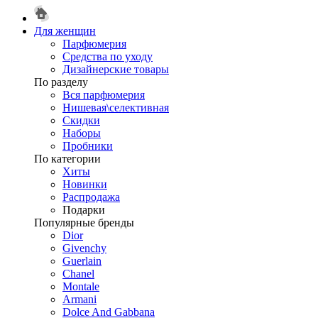
Для женщин
Парфюмерия
Средства по уходу
Дизайнерские товары
По разделу
Вся парфюмерия
Нишевая\селективная
Скидки
Наборы
Пробники
По категории
Хиты
Новинки
Распродажа
Подарки
Популярные бренды
Dior
Givenchy
Guerlain
Chanel
Montale
Armani
Dolce And Gabbana