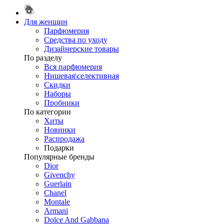
Для женщин
Парфюмерия
Средства по уходу
Дизайнерские товары
По разделу
Вся парфюмерия
Нишевая\селективная
Скидки
Наборы
Пробники
По категории
Хиты
Новинки
Распродажа
Подарки
Популярные бренды
Dior
Givenchy
Guerlain
Chanel
Montale
Armani
Dolce And Gabbana