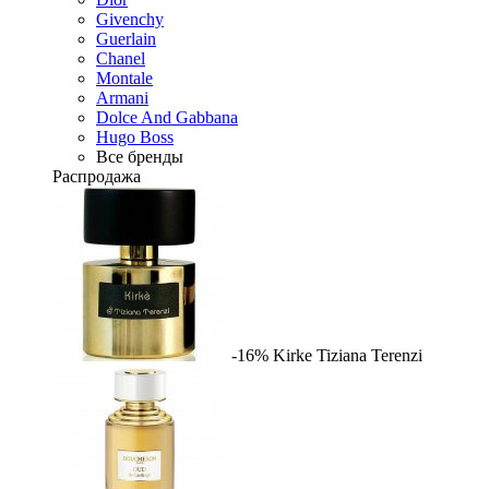
Givenchy
Guerlain
Chanel
Montale
Armani
Dolce And Gabbana
Hugo Boss
Все бренды
Распродажа
-16%
Kirke
Tiziana Terenzi