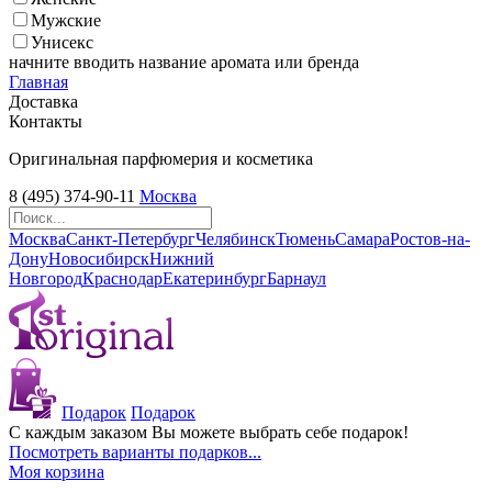
Мужские
Унисекс
начните вводить название аромата или бренда
Главная
Доставка
Контакты
Оригинальная парфюмерия и косметика
8 (495) 374-90-11
Москва
Москва
Санкт-Петербург
Челябинск
Тюмень
Самара
Ростов-на-
Дону
Новосибирск
Нижний
Новгород
Краснодар
Екатеринбург
Барнаул
Подарок
Подарок
С каждым заказом Вы можете выбрать себе подарок!
Посмотреть варианты подарков...
Моя корзина