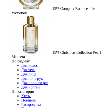
-15%
Complex
Boadicea the
Victorious
-15%
Christmas Collection Pearl
Mancera
По разделу
Для волос
Для тела
Для лица
Для ног / рук
Для полости рта
Для ногтей
По категории
Хиты
Новинки
Распродажа