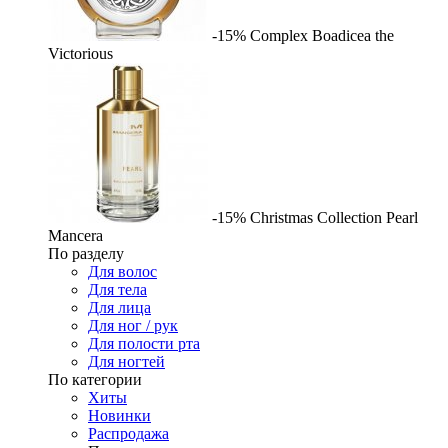
-15%
Complex
Boadicea the
Victorious
-15%
Christmas Collection Pearl
Mancera
По разделу
Для волос
Для тела
Для лица
Для ног / рук
Для полости рта
Для ногтей
По категории
Хиты
Новинки
Распродажа