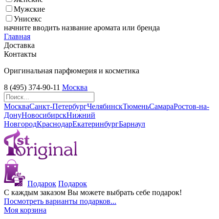
Мужские
Унисекс
начните вводить название аромата или бренда
Главная
Доставка
Контакты
Оригинальная парфюмерия и косметика
8 (495) 374-90-11
Москва
Москва
Санкт-Петербург
Челябинск
Тюмень
Самара
Ростов-на-
Дону
Новосибирск
Нижний
Новгород
Краснодар
Екатеринбург
Барнаул
Подарок
Подарок
С каждым заказом Вы можете выбрать себе подарок!
Посмотреть варианты подарков...
Моя корзина