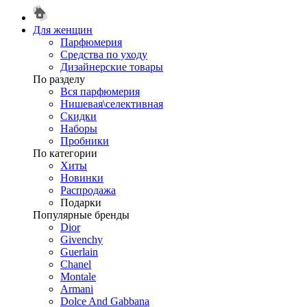
Для женщин
Парфюмерия
Средства по уходу
Дизайнерские товары
По разделу
Вся парфюмерия
Нишевая\селективная
Скидки
Наборы
Пробники
По категории
Хиты
Новинки
Распродажа
Подарки
Популярные бренды
Dior
Givenchy
Guerlain
Chanel
Montale
Armani
Dolce And Gabbana