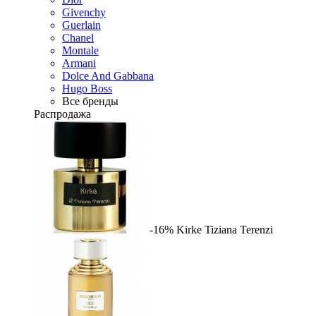
Givenchy
Guerlain
Chanel
Montale
Armani
Dolce And Gabbana
Hugo Boss
Все бренды
Распродажа
-16%
Kirke
Tiziana Terenzi