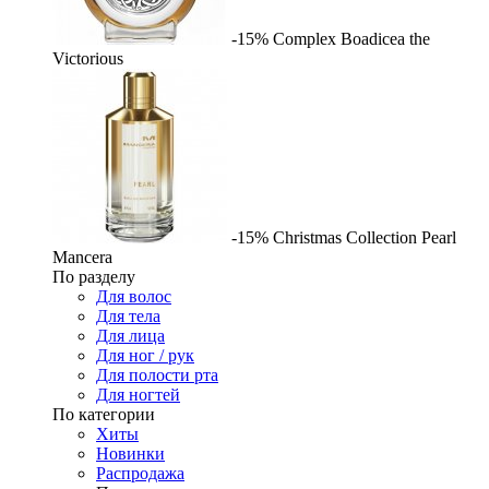
-15%
Complex
Boadicea the
Victorious
-15%
Christmas Collection Pearl
Mancera
По разделу
Для волос
Для тела
Для лица
Для ног / рук
Для полости рта
Для ногтей
По категории
Хиты
Новинки
Распродажа