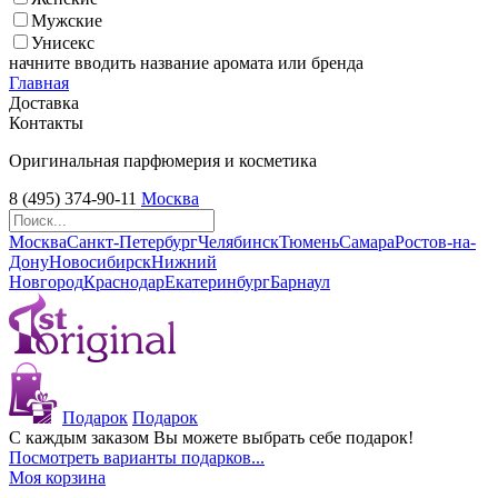
Мужские
Унисекс
начните вводить название аромата или бренда
Главная
Доставка
Контакты
Оригинальная парфюмерия и косметика
8 (495) 374-90-11
Москва
Москва
Санкт-Петербург
Челябинск
Тюмень
Самара
Ростов-на-
Дону
Новосибирск
Нижний
Новгород
Краснодар
Екатеринбург
Барнаул
Подарок
Подарок
С каждым заказом Вы можете выбрать себе подарок!
Посмотреть варианты подарков...
Моя корзина