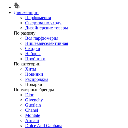
Для женщин
Парфюмерия
Средства по уходу
Дизайнерские товары
По разделу
Вся парфюмерия
Нишевая\селективная
Скидки
Наборы
Пробники
По категории
Хиты
Новинки
Распродажа
Подарки
Популярные бренды
Dior
Givenchy
Guerlain
Chanel
Montale
Armani
Dolce And Gabbana