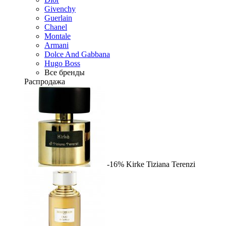
Givenchy
Guerlain
Chanel
Montale
Armani
Dolce And Gabbana
Hugo Boss
Все бренды
Распродажа
-16%
Kirke
Tiziana Terenzi