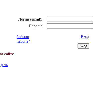
Логин (email):
Пароль:
Вход
Забыли
пароль?
на сайте
дить