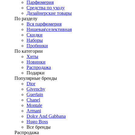
Парфюмерия
Средства по уходу
Дизайнерские товары
По разделу
Вся парфюмерия
Нишевая\селективная
Скидки
Наборы
Пробники
По категории
Хиты
Новинки
Распродажа
Подарки
Популярные бренды
Dior
Givenchy
Guerlain
Chanel
Montale
Armani
Dolce And Gabbana
Hugo Boss
Все бренды
Распродажа