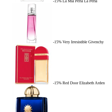
-15%
La Mia Perla
La Perla
-15%
Very Irresistible
Givenchy
-15%
Red Door
Elizabeth Arden