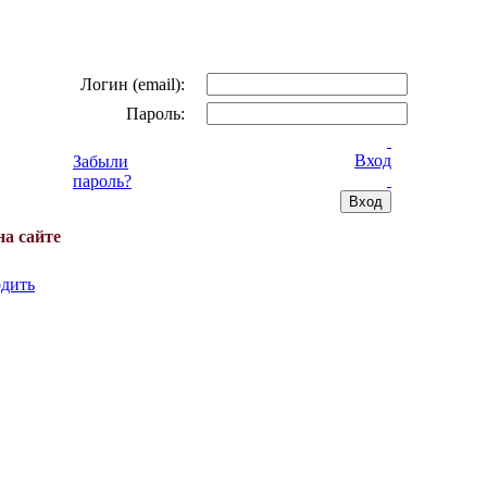
Логин (email):
Пароль:
Вход
Забыли
пароль?
на сайте
дить