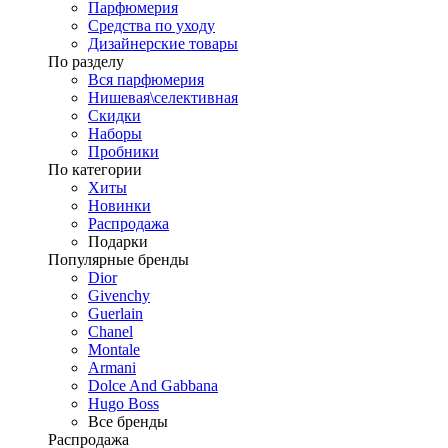
Парфюмерия
Средства по уходу
Дизайнерские товары
По разделу
Вся парфюмерия
Нишевая\селективная
Скидки
Наборы
Пробники
По категории
Хиты
Новинки
Распродажа
Подарки
Популярные бренды
Dior
Givenchy
Guerlain
Chanel
Montale
Armani
Dolce And Gabbana
Hugo Boss
Все бренды
Распродажа