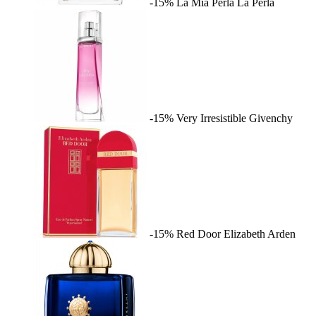
-15%
La Mia Perla
La Perla
-15%
Very Irresistible
Givenchy
-15%
Red Door
Elizabeth Arden