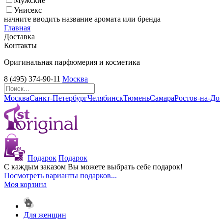
Мужские
Унисекс
начните вводить название аромата или бренда
Главная
Доставка
Контакты
Оригинальная парфюмерия и косметика
8 (495) 374-90-11
Москва
Москва
Санкт-Петербург
Челябинск
Тюмень
Самара
Ростов-на-Д
Подарок
Подарок
С каждым заказом Вы можете выбрать себе подарок!
Посмотреть варианты подарков...
Моя корзина
Для женщин